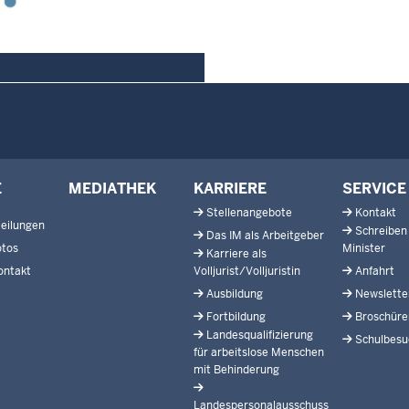
E
MEDIATHEK
KARRIERE
SERVICE
Stellenangebote
Kontakt
eilungen
Schreiben
Das IM als Arbeitgeber
otos
Minister
Karriere als
ontakt
Volljurist/Volljuristin
Anfahrt
Ausbildung
Newslette
Fortbildung
Broschüre
Landesqualifizierung
Schulbesu
für arbeitslose Menschen
mit Behinderung
Landespersonalausschuss