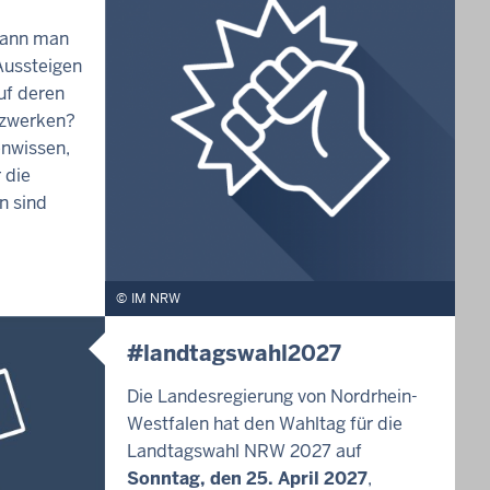
kann man
ussteigen
uf deren
tzwerken?
enwissen,
 die
n sind
IM NRW
#landtagswahl2027
Die Landesregierung von Nordrhein-
Westfalen hat den Wahltag für die
Landtagswahl NRW 2027 auf
Sonntag, den 25. April 2027
,