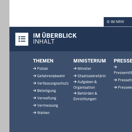
IM NRW
Überblick:
IM ÜBERBLICK
Inhalte
INHALT
Footer-
THEMEN
MINISTERIUM
PRESS
menu
Polizei
Minister
Pressemitt
Gefahrenabwehr
Staatssekretärin
Pressef
Aufgaben &
Verfassungsschutz
Organisation
Pressek
Beteiligung
Behörden &
Verwaltung
Einrichtungen
Vermessung
Wahlen