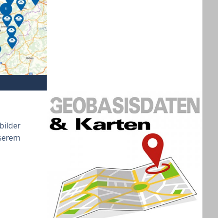
bilder
nserem