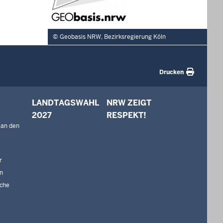
Geobasis NRW, Bezirksregierung Köln
Drucken
LANDTAGSWAHL
NRW ZEIGT
2027
RESPEKT!
 an den
r
n
che