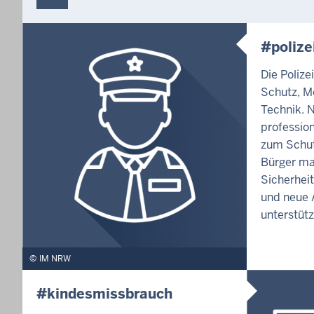
#polize
Die Polize
Schutz, M
Technik. 
profession
zum Schut
Bürger ma
Sicherhei
und neue A
unterstütz
IM NRW
#kindesmissbrauch