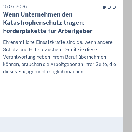
15.07.2026
1
Wenn Unternehmen den
Z
Katastrophenschutz tragen:
H
Förderplakette für Arbeitgeber
W
Ehrenamtliche Einsatzkräfte sind da, wenn andere
Schutz und Hilfe brauchen. Damit sie diese
D
Verantwortung neben ihrem Beruf übernehmen
g
können, brauchen sie Arbeitgeber an ihrer Seite, die
v
dieses Engagement möglich machen.
W
d
K