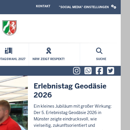
HEADER
SOCIAL
KONTAKT
TOP
MEDIA
"SOCIAL MEDIA"-EINSTELLUNGEN
MENU
SETTINGS
BLOCK
TAGSWAHL 2027
NRW ZEIGT RESPEKT!
SUCHE
Instagram
WhatsAp
Faceb
X (f
Erlebnistag Geodäsie
2026
Ein kleines Jubiläum mit großer Wirkung:
Der 5. Erlebnistag Geodäsie 2026 in
Münster zeigte eindrucksvoll, wie
vielseitig, zukunftsorientiert und