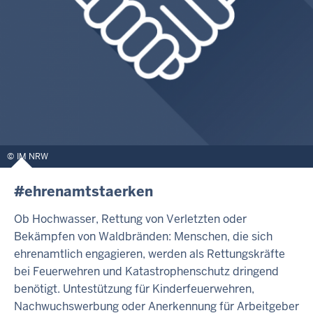
IM NRW
#ehrenamtstaerken
Ob Hochwasser, Rettung von Verletzten oder
Bekämpfen von Waldbränden: Menschen, die sich
ehrenamtlich engagieren, werden als Rettungskräfte
bei Feuerwehren und Katastrophenschutz dringend
benötigt. Untestützung für Kinderfeuerwehren,
Nachwuchswerbung oder Anerkennung für Arbeitgeber