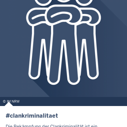
IM NRW
#clankriminalitaet
Die Bekämpfung der Clankriminalität ist ein