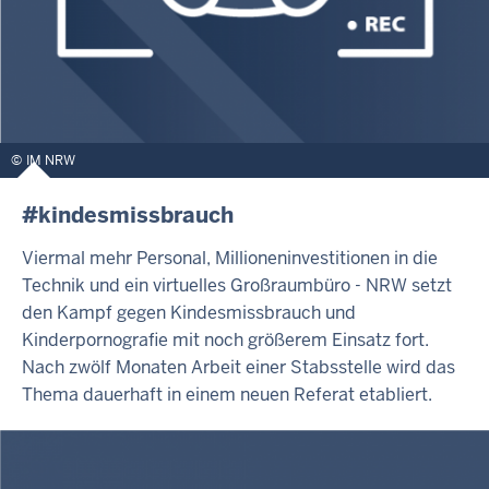
IM NRW
#kindesmissbrauch
Viermal mehr Personal, Millioneninvestitionen in die
Technik und ein virtuelles Großraumbüro - NRW setzt
den Kampf gegen Kindesmissbrauch und
Kinderpornografie mit noch größerem Einsatz fort.
Nach zwölf Monaten Arbeit einer Stabsstelle wird das
Thema dauerhaft in einem neuen Referat etabliert.