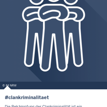
IM NRW
#clankriminalitaet
Die Bekämpfung der Clankriminalität ist ein