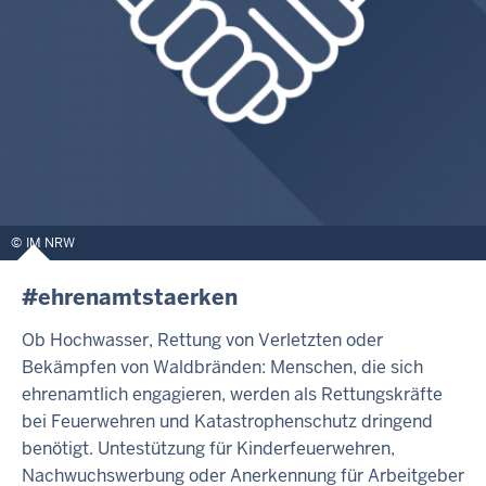
IM NRW
#ehrenamtstaerken
Ob Hochwasser, Rettung von Verletzten oder
Bekämpfen von Waldbränden: Menschen, die sich
ehrenamtlich engagieren, werden als Rettungskräfte
bei Feuerwehren und Katastrophenschutz dringend
benötigt. Untestützung für Kinderfeuerwehren,
Nachwuchswerbung oder Anerkennung für Arbeitgeber