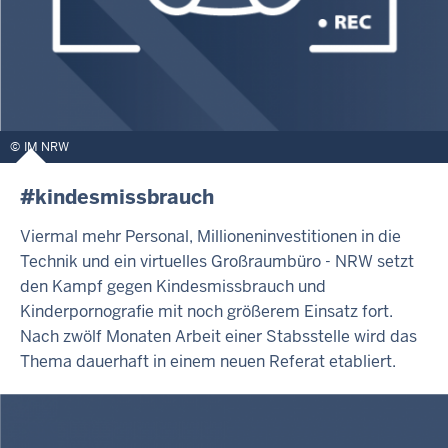
IM NRW
#kindesmissbrauch
Viermal mehr Personal, Millioneninvestitionen in die
Technik und ein virtuelles Großraumbüro - NRW setzt
den Kampf gegen Kindesmissbrauch und
Kinderpornografie mit noch größerem Einsatz fort.
Nach zwölf Monaten Arbeit einer Stabsstelle wird das
Thema dauerhaft in einem neuen Referat etabliert.