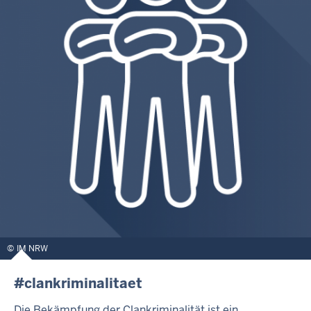
IM NRW
#clankriminalitaet
Die Bekämpfung der Clankriminalität ist ein