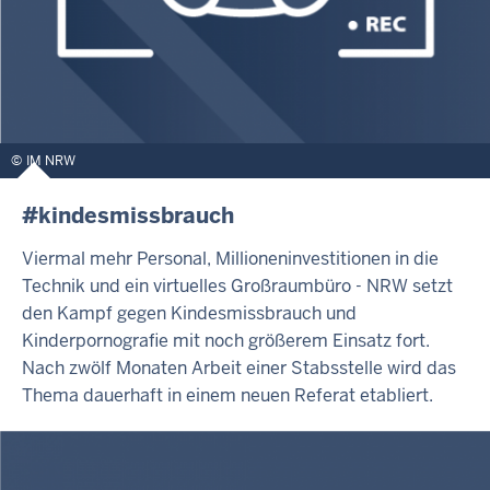
IM NRW
#kindesmissbrauch
Viermal mehr Personal, Millioneninvestitionen in die
Technik und ein virtuelles Großraumbüro - NRW setzt
den Kampf gegen Kindesmissbrauch und
Kinderpornografie mit noch größerem Einsatz fort.
Nach zwölf Monaten Arbeit einer Stabsstelle wird das
Thema dauerhaft in einem neuen Referat etabliert.