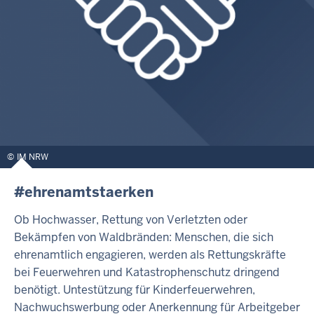
IM NRW
#ehrenamtstaerken
Ob Hochwasser, Rettung von Verletzten oder
Bekämpfen von Waldbränden: Menschen, die sich
ehrenamtlich engagieren, werden als Rettungskräfte
bei Feuerwehren und Katastrophenschutz dringend
benötigt. Untestützung für Kinderfeuerwehren,
Nachwuchswerbung oder Anerkennung für Arbeitgeber