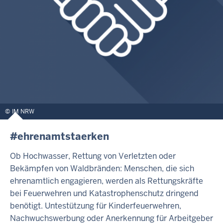
IM NRW
#ehrenamtstaerken
Ob Hochwasser, Rettung von Verletzten oder
Bekämpfen von Waldbränden: Menschen, die sich
ehrenamtlich engagieren, werden als Rettungskräfte
bei Feuerwehren und Katastrophenschutz dringend
benötigt. Untestützung für Kinderfeuerwehren,
Nachwuchswerbung oder Anerkennung für Arbeitgeber