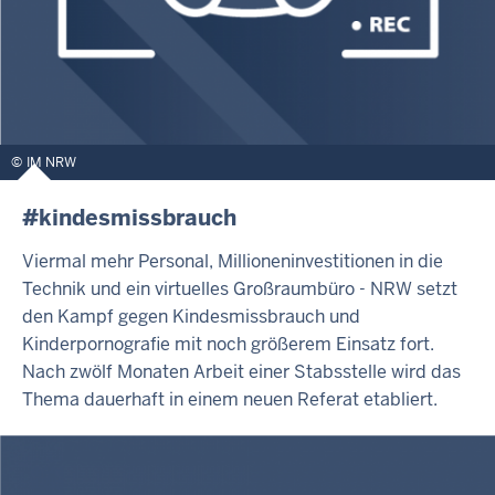
IM NRW
#kindesmissbrauch
Viermal mehr Personal, Millioneninvestitionen in die
Technik und ein virtuelles Großraumbüro - NRW setzt
den Kampf gegen Kindesmissbrauch und
Kinderpornografie mit noch größerem Einsatz fort.
Nach zwölf Monaten Arbeit einer Stabsstelle wird das
Thema dauerhaft in einem neuen Referat etabliert.