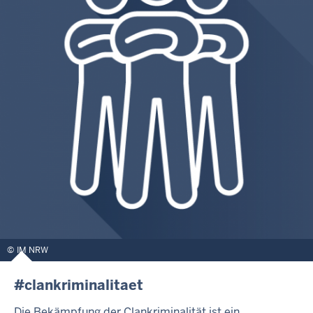
IM NRW
#clankriminalitaet
Die Bekämpfung der Clankriminalität ist ein