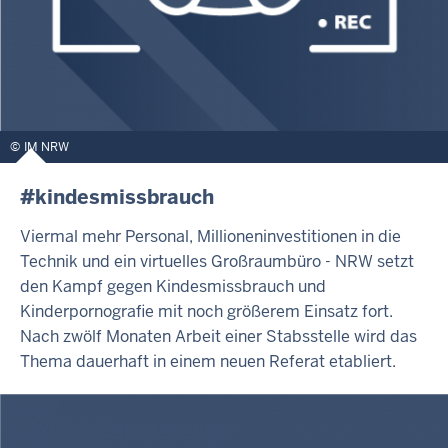
IM NRW
#kindesmissbrauch
Viermal mehr Personal, Millioneninvestitionen in die
Technik und ein virtuelles Großraumbüro - NRW setzt
den Kampf gegen Kindesmissbrauch und
Kinderpornografie mit noch größerem Einsatz fort.
Nach zwölf Monaten Arbeit einer Stabsstelle wird das
Thema dauerhaft in einem neuen Referat etabliert.