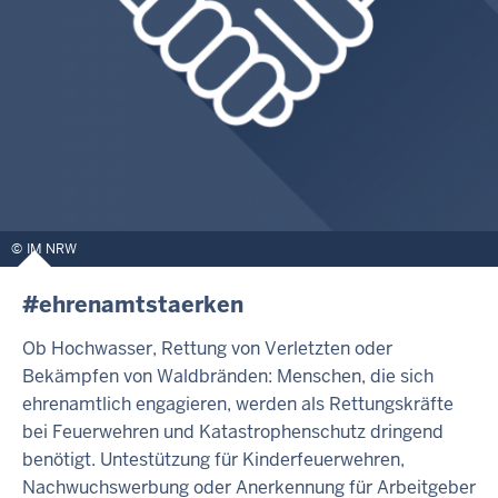
IM NRW
#ehrenamtstaerken
Ob Hochwasser, Rettung von Verletzten oder
Bekämpfen von Waldbränden: Menschen, die sich
ehrenamtlich engagieren, werden als Rettungskräfte
bei Feuerwehren und Katastrophenschutz dringend
benötigt. Untestützung für Kinderfeuerwehren,
Nachwuchswerbung oder Anerkennung für Arbeitgeber