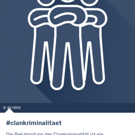
IM NRW
#clankriminalitaet
Die Bekämpfung der Clankriminalität ist ein