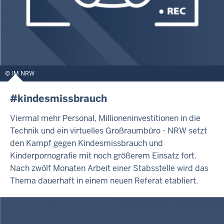
IM NRW
#kindesmissbrauch
Viermal mehr Personal, Millioneninvestitionen in die
Technik und ein virtuelles Großraumbüro - NRW setzt
den Kampf gegen Kindesmissbrauch und
Kinderpornografie mit noch größerem Einsatz fort.
Nach zwölf Monaten Arbeit einer Stabsstelle wird das
Thema dauerhaft in einem neuen Referat etabliert.