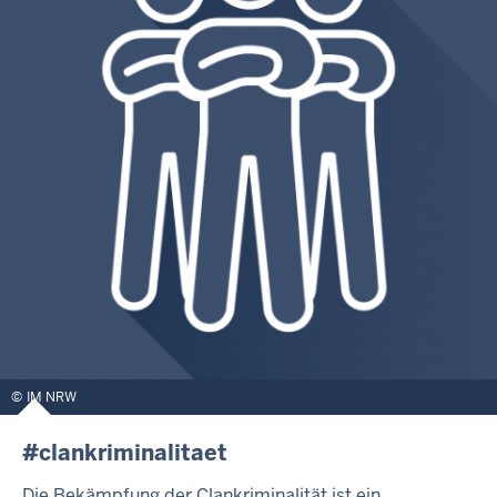
IM NRW
#clankriminalitaet
Die Bekämpfung der Clankriminalität ist ein