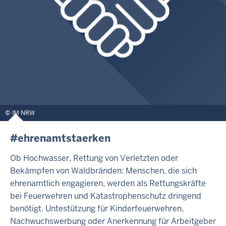
IM NRW
#ehrenamtstaerken
Ob Hochwasser, Rettung von Verletzten oder
Bekämpfen von Waldbränden: Menschen, die sich
ehrenamtlich engagieren, werden als Rettungskräfte
bei Feuerwehren und Katastrophenschutz dringend
benötigt. Untestützung für Kinderfeuerwehren,
Nachwuchswerbung oder Anerkennung für Arbeitgeber