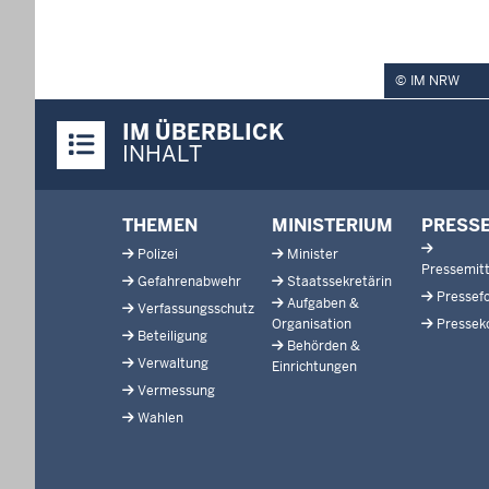
IM NRW
Überblick:
IM ÜBERBLICK
Inhalte
INHALT
Footer-
THEMEN
MINISTERIUM
PRESS
menu
Polizei
Minister
Pressemitt
Gefahrenabwehr
Staatssekretärin
Pressef
Aufgaben &
Verfassungsschutz
Organisation
Pressek
Beteiligung
Behörden &
Verwaltung
Einrichtungen
Vermessung
Wahlen