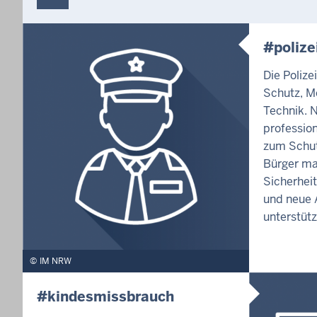
#polize
Die Polize
Schutz, M
Technik. 
profession
zum Schut
Bürger ma
Sicherhei
und neue A
unterstütz
IM NRW
#kindesmissbrauch