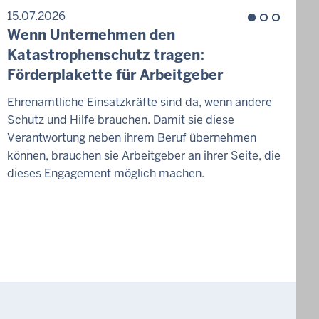
15.07.2026
1
Wenn Unternehmen den
Z
Katastrophenschutz tragen:
H
Förderplakette für Arbeitgeber
W
Ehrenamtliche Einsatzkräfte sind da, wenn andere
Schutz und Hilfe brauchen. Damit sie diese
D
Verantwortung neben ihrem Beruf übernehmen
g
können, brauchen sie Arbeitgeber an ihrer Seite, die
v
dieses Engagement möglich machen.
W
d
K