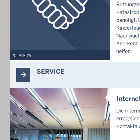
Rettungsk
Katastrop
benötigt. 
Kinderfeu
Nachwuch
Anerkennu
helfen.
IM NRW
SERVICE
Intern
Die Inter
ermöglicht
Kontaktau