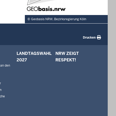
Geobasis NRW, Bezirksregierung Köln
Drucken
LANDTAGSWAHL
NRW ZEIGT
2027
RESPEKT!
 an den
r
n
che