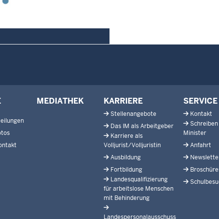
E
MEDIATHEK
KARRIERE
SERVICE
Stellenangebote
Kontakt
eilungen
Schreiben
Das IM als Arbeitgeber
otos
Minister
Karriere als
ontakt
Volljurist/Volljuristin
Anfahrt
Ausbildung
Newslette
Fortbildung
Broschüre
Landesqualifizierung
Schulbesu
für arbeitslose Menschen
mit Behinderung
Landespersonalausschuss