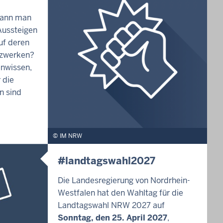
kann man
ussteigen
uf deren
tzwerken?
enwissen,
 die
n sind
IM NRW
#landtagswahl2027
Die Landesregierung von Nordrhein-
Westfalen hat den Wahltag für die
Landtagswahl NRW 2027 auf
Sonntag, den 25. April 2027
,