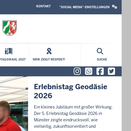
HEADER
SOCIAL
KONTAKT
TOP
MEDIA
"SOCIAL MEDIA"-EINSTELLUNGEN
MENU
SETTINGS
BLOCK
TAGSWAHL 2027
NRW ZEIGT RESPEKT!
SUCHE
Instagram
WhatsAp
Faceb
X (f
Erlebnistag Geodäsie
2026
Ein kleines Jubiläum mit großer Wirkung:
Der 5. Erlebnistag Geodäsie 2026 in
Münster zeigte eindrucksvoll, wie
vielseitig, zukunftsorientiert und