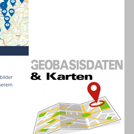
bilder
nserem