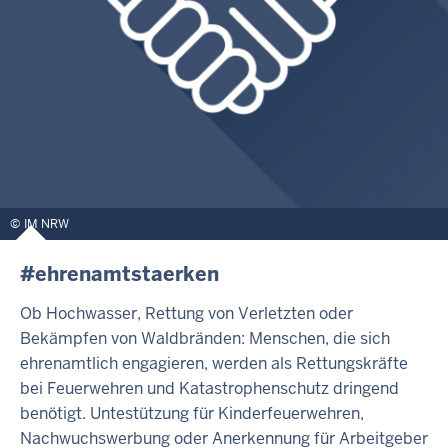
IM NRW
#ehrenamtstaerken
Ob Hochwasser, Rettung von Verletzten oder
Bekämpfen von Waldbränden: Menschen, die sich
ehrenamtlich engagieren, werden als Rettungskräfte
bei Feuerwehren und Katastrophenschutz dringend
benötigt. Untestützung für Kinderfeuerwehren,
Nachwuchswerbung oder Anerkennung für Arbeitgeber