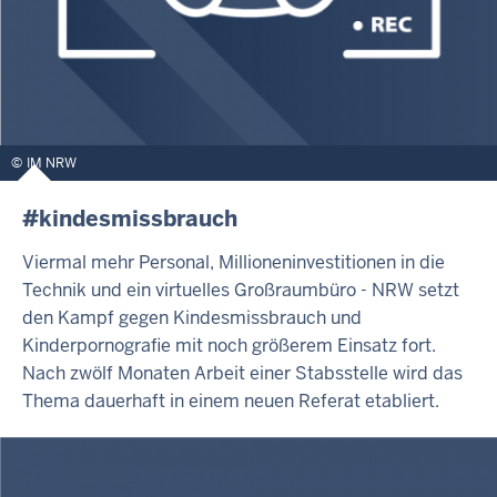
IM NRW
#kindesmissbrauch
Viermal mehr Personal, Millioneninvestitionen in die
Technik und ein virtuelles Großraumbüro - NRW setzt
den Kampf gegen Kindesmissbrauch und
Kinderpornografie mit noch größerem Einsatz fort.
Nach zwölf Monaten Arbeit einer Stabsstelle wird das
Thema dauerhaft in einem neuen Referat etabliert.