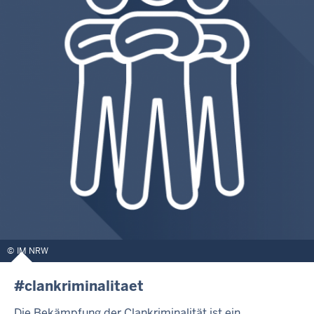
IM NRW
#clankriminalitaet
Die Bekämpfung der Clankriminalität ist ein