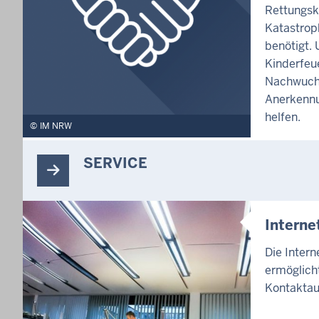
Rettungsk
Katastrop
benötigt. 
Kinderfeu
Nachwuch
Anerkennu
helfen.
IM NRW
SERVICE
Intern
Die Inter
ermöglicht
Kontaktau