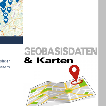
bilder
nserem