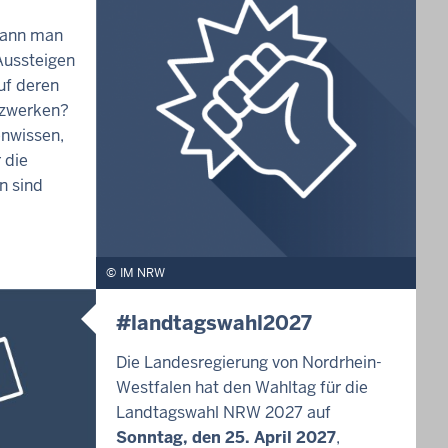
kann man
ussteigen
uf deren
tzwerken?
enwissen,
 die
n sind
IM NRW
#landtagswahl2027
Die Landesregierung von Nordrhein-
Westfalen hat den Wahltag für die
Landtagswahl NRW 2027 auf
Sonntag, den 25. April 2027
,