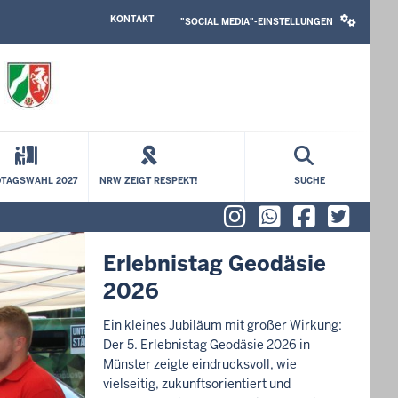
HEADER
SOCIAL
KONTAKT
TOP
MEDIA
"SOCIAL MEDIA"-EINSTELLUNGEN
MENU
SETTINGS
BLOCK
TAGSWAHL 2027
NRW ZEIGT RESPEKT!
SUCHE
Instagram
WhatsAp
Faceb
X (f
Erlebnistag Geodäsie
2026
Ein kleines Jubiläum mit großer Wirkung:
Der 5. Erlebnistag Geodäsie 2026 in
Münster zeigte eindrucksvoll, wie
vielseitig, zukunftsorientiert und