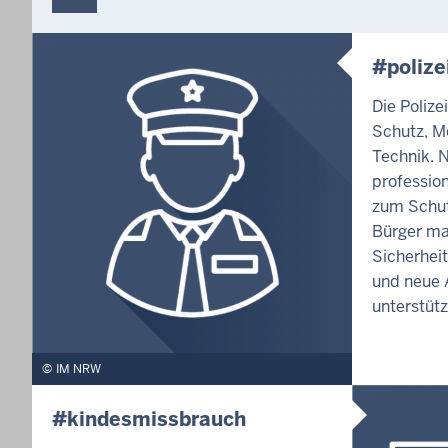
#polize
Die Polize
Schutz, M
Technik. 
profession
zum Schut
Bürger ma
Sicherhei
und neue A
unterstütz
IM NRW
#kindesmissbrauch