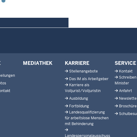
E
MEDIATHEK
KARRIERE
SERVICE
Stellenangebote
Kontakt
eilungen
Schreiben
Das IM als Arbeitgeber
otos
Minister
Karriere als
ontakt
Volljurist/Volljuristin
Anfahrt
Ausbildung
Newslette
Fortbildung
Broschüre
Landesqualifizierung
Schulbesu
für arbeitslose Menschen
mit Behinderung
Landespersonalausschuss