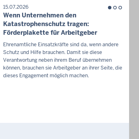
15.07.2026
1
Wenn Unternehmen den
Z
Katastrophenschutz tragen:
H
Förderplakette für Arbeitgeber
W
Ehrenamtliche Einsatzkräfte sind da, wenn andere
Schutz und Hilfe brauchen. Damit sie diese
D
Verantwortung neben ihrem Beruf übernehmen
g
können, brauchen sie Arbeitgeber an ihrer Seite, die
v
dieses Engagement möglich machen.
W
d
K