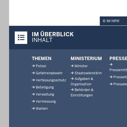
IM NRW
Überblick:
IM ÜBERBLICK
Inhalte
INHALT
Footer-
THEMEN
MINISTERIUM
PRESS
menu
Polizei
Minister
Pressemitt
Gefahrenabwehr
Staatssekretärin
Pressef
Aufgaben &
Verfassungsschutz
Organisation
Pressek
Beteiligung
Behörden &
Verwaltung
Einrichtungen
Vermessung
Wahlen