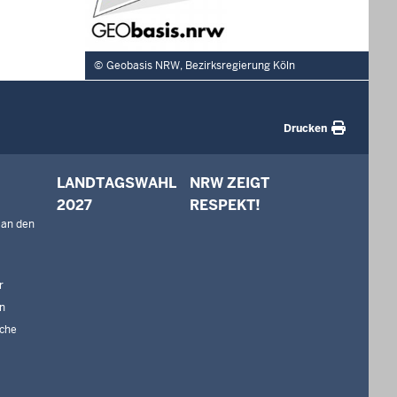
Geobasis NRW, Bezirksregierung Köln
Drucken
LANDTAGSWAHL
NRW ZEIGT
2027
RESPEKT!
 an den
r
n
che