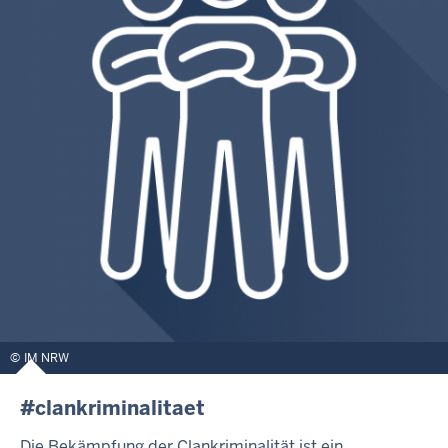
IM NRW
#clankriminalitaet
Die Bekämpfung der Clankriminalität ist ein