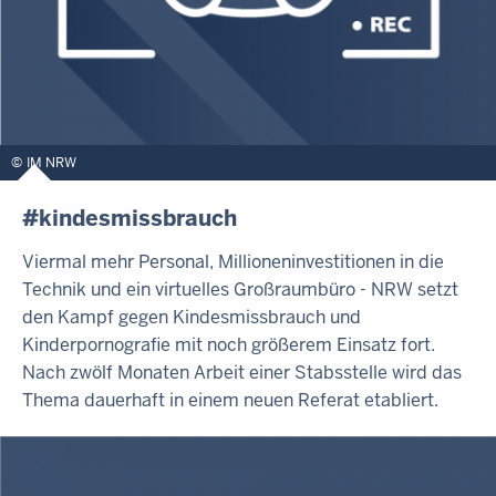
IM NRW
#kindesmissbrauch
Viermal mehr Personal, Millioneninvestitionen in die
Technik und ein virtuelles Großraumbüro - NRW setzt
den Kampf gegen Kindesmissbrauch und
Kinderpornografie mit noch größerem Einsatz fort.
Nach zwölf Monaten Arbeit einer Stabsstelle wird das
Thema dauerhaft in einem neuen Referat etabliert.