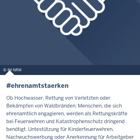
IM NRW
#ehrenamtstaerken
Ob Hochwasser, Rettung von Verletzten oder
Bekämpfen von Waldbränden: Menschen, die sich
ehrenamtlich engagieren, werden als Rettungskräfte
bei Feuerwehren und Katastrophenschutz dringend
benötigt. Untestützung für Kinderfeuerwehren,
Nachwuchswerbung oder Anerkennung für Arbeitgeber