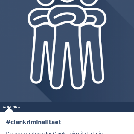
IM NRW
#clankriminalitaet
Die Bekämpfung der Clankriminalität ist ein