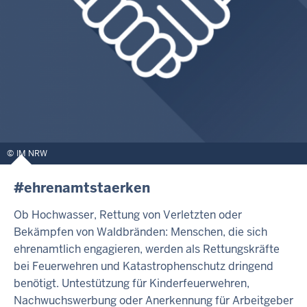
IM NRW
#ehrenamtstaerken
Ob Hochwasser, Rettung von Verletzten oder
Bekämpfen von Waldbränden: Menschen, die sich
ehrenamtlich engagieren, werden als Rettungskräfte
bei Feuerwehren und Katastrophenschutz dringend
benötigt. Untestützung für Kinderfeuerwehren,
Nachwuchswerbung oder Anerkennung für Arbeitgeber