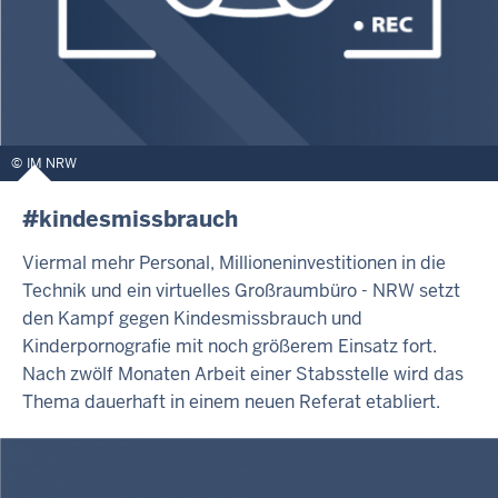
IM NRW
#kindesmissbrauch
Viermal mehr Personal, Millioneninvestitionen in die
Technik und ein virtuelles Großraumbüro - NRW setzt
den Kampf gegen Kindesmissbrauch und
Kinderpornografie mit noch größerem Einsatz fort.
Nach zwölf Monaten Arbeit einer Stabsstelle wird das
Thema dauerhaft in einem neuen Referat etabliert.