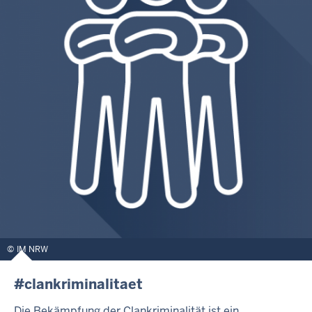
IM NRW
#clankriminalitaet
Die Bekämpfung der Clankriminalität ist ein