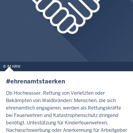
IM NRW
#ehrenamtstaerken
Ob Hochwasser, Rettung von Verletzten oder
Bekämpfen von Waldbränden: Menschen, die sich
ehrenamtlich engagieren, werden als Rettungskräfte
bei Feuerwehren und Katastrophenschutz dringend
benötigt. Untestützung für Kinderfeuerwehren,
Nachwuchswerbung oder Anerkennung für Arbeitgeber