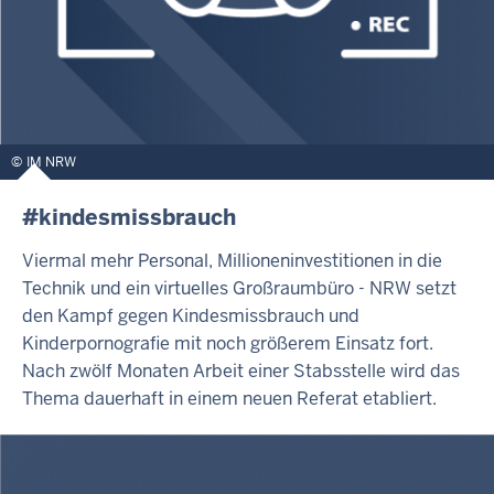
IM NRW
#kindesmissbrauch
Viermal mehr Personal, Millioneninvestitionen in die
Technik und ein virtuelles Großraumbüro - NRW setzt
den Kampf gegen Kindesmissbrauch und
Kinderpornografie mit noch größerem Einsatz fort.
Nach zwölf Monaten Arbeit einer Stabsstelle wird das
Thema dauerhaft in einem neuen Referat etabliert.