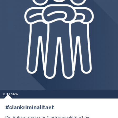
IM NRW
#clankriminalitaet
Die Bekämpfung der Clankriminalität ist ein