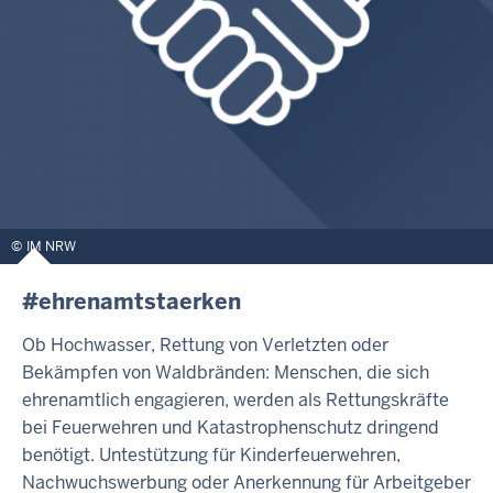
IM NRW
#ehrenamtstaerken
Ob Hochwasser, Rettung von Verletzten oder
Bekämpfen von Waldbränden: Menschen, die sich
ehrenamtlich engagieren, werden als Rettungskräfte
bei Feuerwehren und Katastrophenschutz dringend
benötigt. Untestützung für Kinderfeuerwehren,
Nachwuchswerbung oder Anerkennung für Arbeitgeber