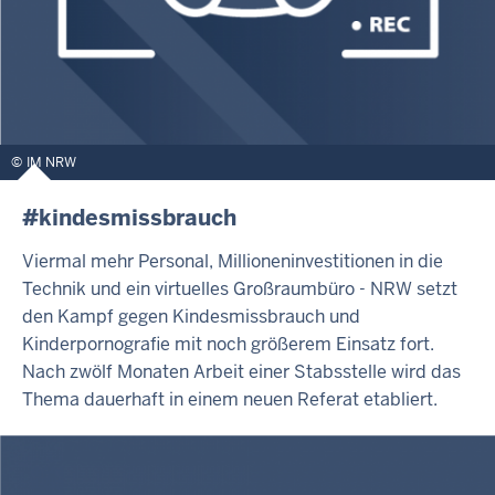
IM NRW
#kindesmissbrauch
Viermal mehr Personal, Millioneninvestitionen in die
Technik und ein virtuelles Großraumbüro - NRW setzt
den Kampf gegen Kindesmissbrauch und
Kinderpornografie mit noch größerem Einsatz fort.
Nach zwölf Monaten Arbeit einer Stabsstelle wird das
Thema dauerhaft in einem neuen Referat etabliert.