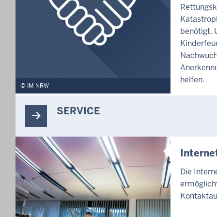
Rettungsk
Katastrop
benötigt. 
Kinderfeu
Nachwuch
Anerkennu
helfen.
IM NRW
SERVICE
Intern
Die Inter
ermöglicht
Kontaktau