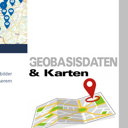
bilder
nserem