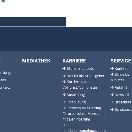
E
MEDIATHEK
KARRIERE
SERVICE
Stellenangebote
Kontakt
eilungen
Schreiben
Das IM als Arbeitgeber
otos
Minister
Karriere als
ontakt
Volljurist/Volljuristin
Anfahrt
Ausbildung
Newslette
Fortbildung
Broschüre
Landesqualifizierung
Schulbesu
für arbeitslose Menschen
mit Behinderung
Landespersonalausschuss