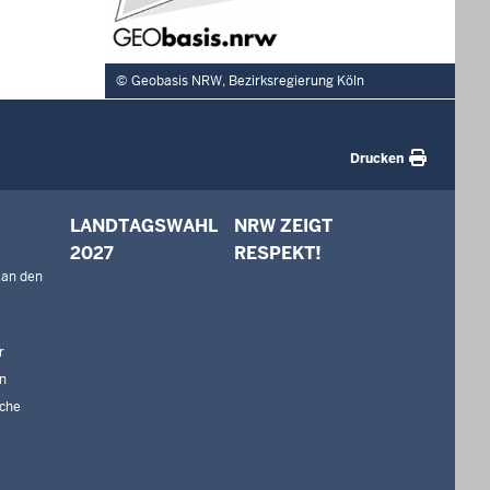
Geobasis NRW, Bezirksregierung Köln
Drucken
LANDTAGSWAHL
NRW ZEIGT
2027
RESPEKT!
 an den
r
n
che