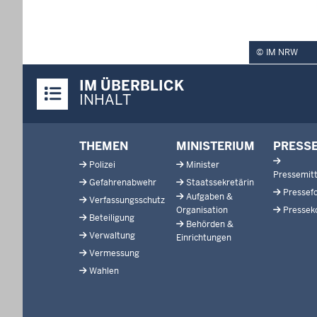
IM NRW
Überblick:
IM ÜBERBLICK
Inhalte
INHALT
Footer-
THEMEN
MINISTERIUM
PRESS
menu
Polizei
Minister
Pressemitt
Gefahrenabwehr
Staatssekretärin
Pressef
Aufgaben &
Verfassungsschutz
Organisation
Pressek
Beteiligung
Behörden &
Verwaltung
Einrichtungen
Vermessung
Wahlen