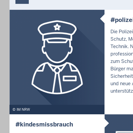
#polize
Die Polize
Schutz, M
Technik. 
profession
zum Schut
Bürger ma
Sicherhei
und neue A
unterstütz
IM NRW
#kindesmissbrauch