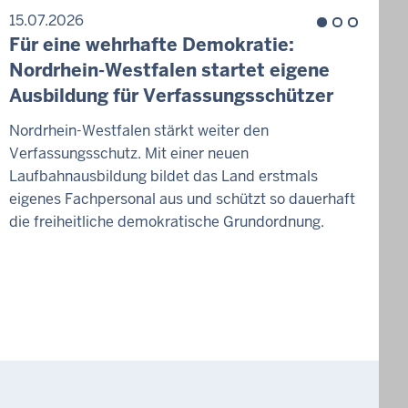
15.07.2026
1
Für eine wehrhafte Demokratie:
Z
Nordrhein-Westfalen startet eigene
H
Ausbildung für Verfassungsschützer
W
Nordrhein-Westfalen stärkt weiter den
Verfassungsschutz. Mit einer neuen
D
Laufbahnausbildung bildet das Land erstmals
g
eigenes Fachpersonal aus und schützt so dauerhaft
v
die freiheitliche demokratische Grundordnung.
W
d
K