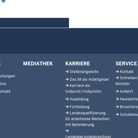
E
MEDIATHEK
KARRIERE
SERVICE
Stellenangebote
Kontakt
eilungen
Schreiben
Das IM als Arbeitgeber
otos
Minister
Karriere als
ontakt
Volljurist/Volljuristin
Anfahrt
Ausbildung
Newslette
Fortbildung
Broschüre
Landesqualifizierung
Schulbesu
für arbeitslose Menschen
mit Behinderung
Landespersonalausschuss