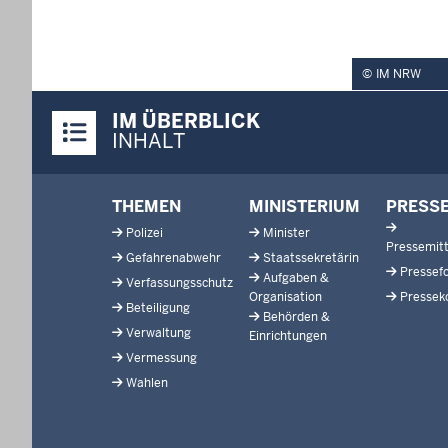
IM NRW
Überblick:
IM ÜBERBLICK
Inhalte
INHALT
Footer-
THEMEN
MINISTERIUM
PRESS
menu
Polizei
Minister
Pressemitt
Gefahrenabwehr
Staatssekretärin
Pressef
Aufgaben &
Verfassungsschutz
Organisation
Pressek
Beteiligung
Behörden &
Verwaltung
Einrichtungen
Vermessung
Wahlen