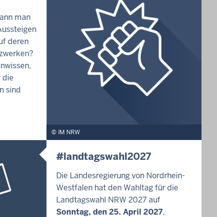
kann man
ussteigen
uf deren
tzwerken?
enwissen,
 die
n sind
IM NRW
#landtagswahl2027
Die Landesregierung von Nordrhein-
Westfalen hat den Wahltag für die
Landtagswahl NRW 2027 auf
Sonntag, den 25. April 2027
,