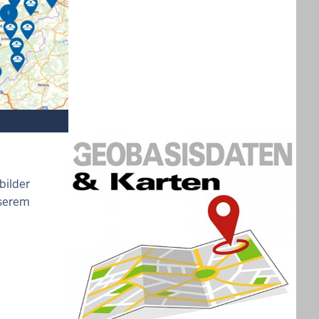
bilder
nserem