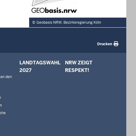
Geobasis NRW, Bezirksregierung Köln
Drucken
LANDTAGSWAHL
NRW ZEIGT
2027
RESPEKT!
 an den
r
n
che