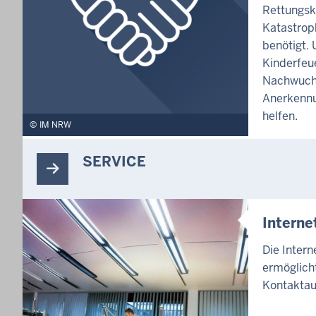
Rettungsk
Katastrop
benötigt. 
Kinderfeu
Nachwuch
Anerkennu
helfen.
IM NRW
SERVICE
Intern
Die Inter
ermöglicht
Kontaktau