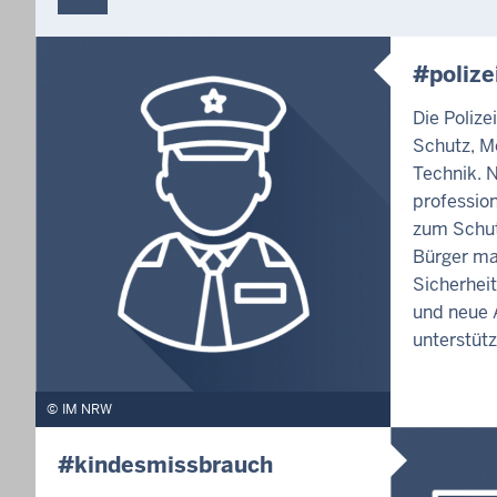
#polize
Die Polize
Schutz, M
Technik. 
profession
zum Schut
Bürger ma
Sicherhei
und neue A
unterstütz
IM NRW
#kindesmissbrauch