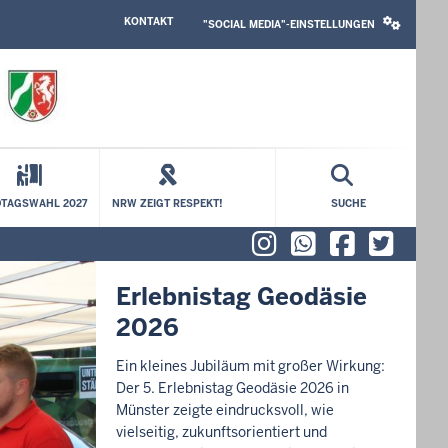
HEADER
SOCIAL
KONTAKT
TOP
MEDIA
"SOCIAL MEDIA"-EINSTELLUNGEN
MENU
SETTINGS
BLOCK
TAGSWAHL 2027
NRW ZEIGT RESPEKT!
SUCHE
Instagram
WhatsAp
Faceb
X (f
Erlebnistag Geodäsie
2026
Ein kleines Jubiläum mit großer Wirkung:
Der 5. Erlebnistag Geodäsie 2026 in
Münster zeigte eindrucksvoll, wie
vielseitig, zukunftsorientiert und