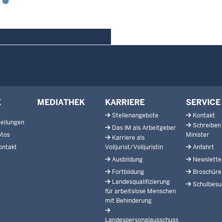
E
MEDIATHEK
KARRIERE
SERVICE
Stellenangebote
Kontakt
eilungen
Schreiben
Das IM als Arbeitgeber
otos
Minister
Karriere als
ontakt
Volljurist/Volljuristin
Anfahrt
Ausbildung
Newslette
Fortbildung
Broschüre
Landesqualifizierung
Schulbesu
für arbeitslose Menschen
mit Behinderung
Landespersonalausschuss