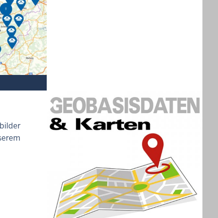
bilder
nserem