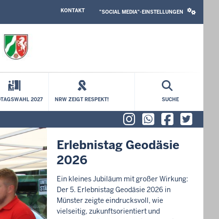
HEADER
SOCIAL
KONTAKT
TOP
MEDIA
"SOCIAL MEDIA"-EINSTELLUNGEN
MENU
SETTINGS
BLOCK
TAGSWAHL 2027
NRW ZEIGT RESPEKT!
SUCHE
Instagram
WhatsAp
Faceb
X (f
Erlebnistag Geodäsie
2026
Ein kleines Jubiläum mit großer Wirkung:
Der 5. Erlebnistag Geodäsie 2026 in
Münster zeigte eindrucksvoll, wie
vielseitig, zukunftsorientiert und