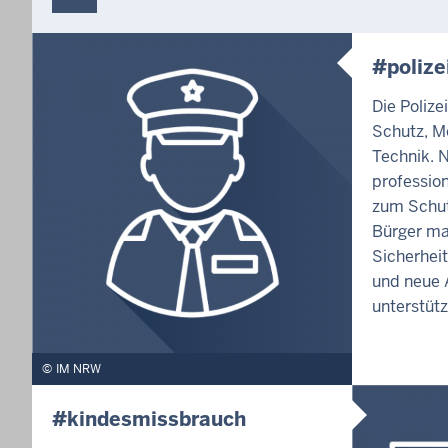
#polize
Die Polize
Schutz, M
Technik. 
profession
zum Schut
Bürger ma
Sicherhei
und neue A
unterstütz
IM NRW
#kindesmissbrauch