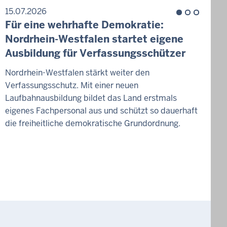
15.07.2026
1
Für eine wehrhafte Demokratie:
Z
Nordrhein-Westfalen startet eigene
H
Ausbildung für Verfassungsschützer
W
Nordrhein-Westfalen stärkt weiter den
Verfassungsschutz. Mit einer neuen
D
Laufbahnausbildung bildet das Land erstmals
g
eigenes Fachpersonal aus und schützt so dauerhaft
v
die freiheitliche demokratische Grundordnung.
W
d
K