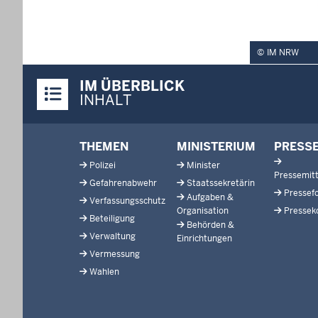
IM NRW
Überblick:
IM ÜBERBLICK
Inhalte
INHALT
Footer-
THEMEN
MINISTERIUM
PRESS
menu
Polizei
Minister
Pressemitt
Gefahrenabwehr
Staatssekretärin
Pressef
Aufgaben &
Verfassungsschutz
Organisation
Pressek
Beteiligung
Behörden &
Verwaltung
Einrichtungen
Vermessung
Wahlen