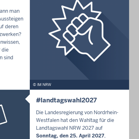
kann man
ussteigen
uf deren
tzwerken?
enwissen,
 die
n sind
IM NRW
#landtagswahl2027
Die Landesregierung von Nordrhein-
Westfalen hat den Wahltag für die
Landtagswahl NRW 2027 auf
Sonntag, den 25. April 2027
,