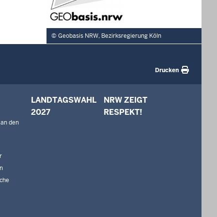
Geobasis NRW, Bezirksregierung Köln
Drucken
LANDTAGSWAHL
NRW ZEIGT
2027
RESPEKT!
 an den
r
n
che