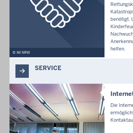
Rettungsk
Katastrop
benötigt. 
Kinderfeu
Nachwuch
Anerkennu
helfen.
IM NRW
SERVICE
Intern
Die Inter
ermöglicht
Kontaktau