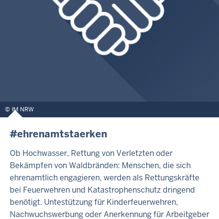
IM NRW
#ehrenamtstaerken
Ob Hochwasser, Rettung von Verletzten oder
Bekämpfen von Waldbränden: Menschen, die sich
ehrenamtlich engagieren, werden als Rettungskräfte
bei Feuerwehren und Katastrophenschutz dringend
benötigt. Untestützung für Kinderfeuerwehren,
Nachwuchswerbung oder Anerkennung für Arbeitgeber