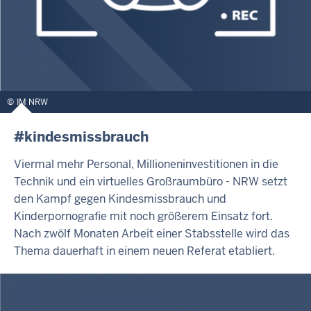
IM NRW
#kindesmissbrauch
Viermal mehr Personal, Millioneninvestitionen in die
Technik und ein virtuelles Großraumbüro - NRW setzt
den Kampf gegen Kindesmissbrauch und
Kinderpornografie mit noch größerem Einsatz fort.
Nach zwölf Monaten Arbeit einer Stabsstelle wird das
Thema dauerhaft in einem neuen Referat etabliert.