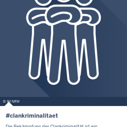
IM NRW
#clankriminalitaet
Die Bekämpfung der Clankriminalität ist ein