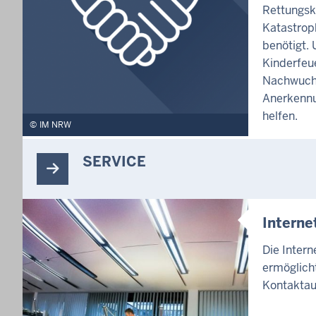
Rettungsk
Katastrop
benötigt. 
Kinderfeu
Nachwuch
Anerkennu
helfen.
IM NRW
SERVICE
Intern
Die Inter
ermöglicht
Kontaktau