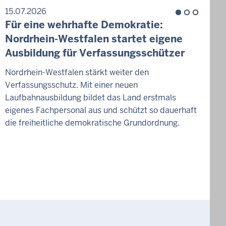
15.07.2026
1
Für eine wehrhafte Demokratie:
Z
Nordrhein-Westfalen startet eigene
H
Ausbildung für Verfassungsschützer
W
Nordrhein-Westfalen stärkt weiter den
Verfassungsschutz. Mit einer neuen
D
Laufbahnausbildung bildet das Land erstmals
g
eigenes Fachpersonal aus und schützt so dauerhaft
v
die freiheitliche demokratische Grundordnung.
W
d
K