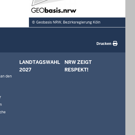
Geobasis NRW, Bezirksregierung Köln
Drucken
LANDTAGSWAHL
NRW ZEIGT
2027
RESPEKT!
 an den
r
n
che