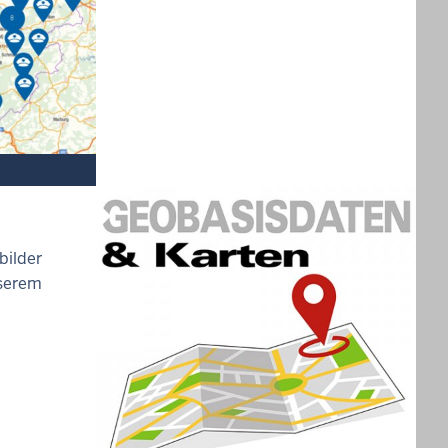
bilder
nserem