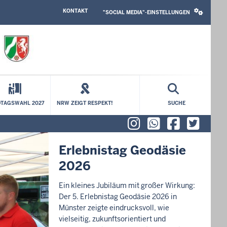
HEADER
SOCIAL
KONTAKT
TOP
MEDIA
"SOCIAL MEDIA"-EINSTELLUNGEN
MENU
SETTINGS
BLOCK
TAGSWAHL 2027
NRW ZEIGT RESPEKT!
SUCHE
Instagram
WhatsAp
Faceb
X (f
Erlebnistag Geodäsie
2026
Ein kleines Jubiläum mit großer Wirkung:
Der 5. Erlebnistag Geodäsie 2026 in
Münster zeigte eindrucksvoll, wie
vielseitig, zukunftsorientiert und