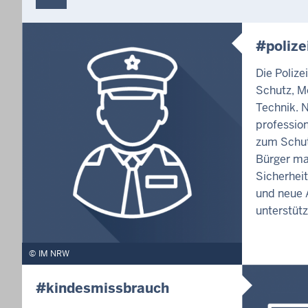
#polize
Die Polize
Schutz, M
Technik. 
profession
zum Schut
Bürger ma
Sicherhei
und neue A
unterstütz
IM NRW
#kindesmissbrauch