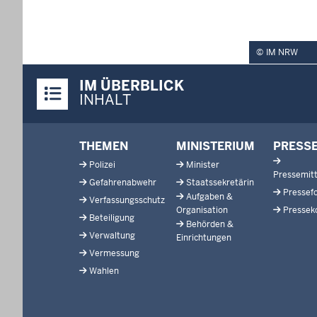
IM NRW
Überblick:
IM ÜBERBLICK
Inhalte
INHALT
Footer-
THEMEN
MINISTERIUM
PRESS
menu
Polizei
Minister
Pressemitt
Gefahrenabwehr
Staatssekretärin
Pressef
Aufgaben &
Verfassungsschutz
Organisation
Pressek
Beteiligung
Behörden &
Verwaltung
Einrichtungen
Vermessung
Wahlen