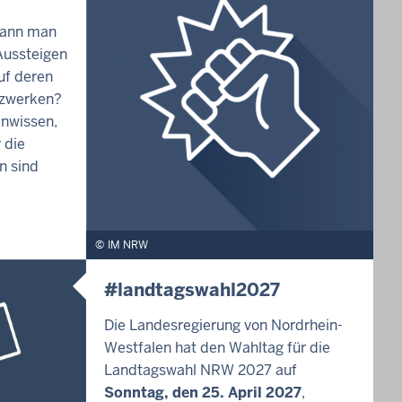
kann man
ussteigen
uf deren
tzwerken?
enwissen,
 die
n sind
IM NRW
#landtagswahl2027
Die Landesregierung von Nordrhein-
Westfalen hat den Wahltag für die
Landtagswahl NRW 2027 auf
Sonntag, den 25. April 2027
,