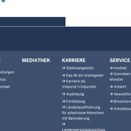
E
MEDIATHEK
KARRIERE
SERVICE
Stellenangebote
Kontakt
eilungen
Schreiben
Das IM als Arbeitgeber
otos
Minister
Karriere als
ontakt
Volljurist/Volljuristin
Anfahrt
Ausbildung
Newslette
Fortbildung
Broschüre
Landesqualifizierung
Schulbesu
für arbeitslose Menschen
mit Behinderung
Landespersonalausschuss