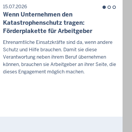
15.07.2026
1
Wenn Unternehmen den
Z
Katastrophenschutz tragen:
H
Förderplakette für Arbeitgeber
W
Ehrenamtliche Einsatzkräfte sind da, wenn andere
Schutz und Hilfe brauchen. Damit sie diese
D
Verantwortung neben ihrem Beruf übernehmen
g
können, brauchen sie Arbeitgeber an ihrer Seite, die
v
dieses Engagement möglich machen.
W
d
K