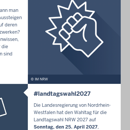
kann man
ussteigen
uf deren
tzwerken?
enwissen,
 die
n sind
IM NRW
#landtagswahl2027
Die Landesregierung von Nordrhein-
Westfalen hat den Wahltag für die
Landtagswahl NRW 2027 auf
Sonntag, den 25. April 2027
,