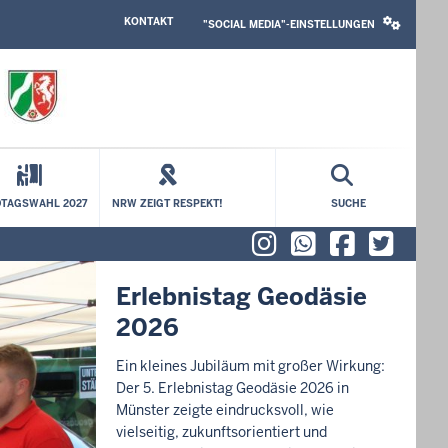
HEADER
SOCIAL
KONTAKT
TOP
MEDIA
"SOCIAL MEDIA"-EINSTELLUNGEN
MENU
SETTINGS
BLOCK
TAGSWAHL 2027
NRW ZEIGT RESPEKT!
SUCHE
Instagram
WhatsAp
Faceb
X (f
Erlebnistag Geodäsie
2026
Ein kleines Jubiläum mit großer Wirkung:
Der 5. Erlebnistag Geodäsie 2026 in
Münster zeigte eindrucksvoll, wie
vielseitig, zukunftsorientiert und