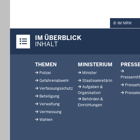
IM NRW
Überblick:
IM ÜBERBLICK
Inhalte
INHALT
Footer-
THEMEN
MINISTERIUM
PRESS
menu
Polizei
Minister
Pressemitt
Gefahrenabwehr
Staatssekretärin
Pressef
Aufgaben &
Verfassungsschutz
Organisation
Pressek
Beteiligung
Behörden &
Verwaltung
Einrichtungen
Vermessung
Wahlen