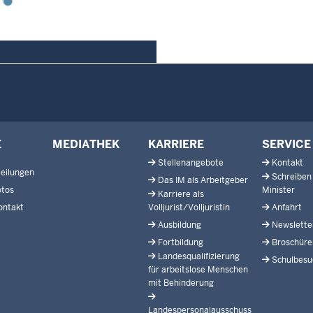
E
MEDIATHEK
KARRIERE
SERVICE
Stellenangebote
Kontakt
eilungen
Schreiben
Das IM als Arbeitgeber
otos
Minister
Karriere als
ontakt
Volljurist/Volljuristin
Anfahrt
Ausbildung
Newslette
Fortbildung
Broschüre
Landesqualifizierung
Schulbesu
für arbeitslose Menschen
mit Behinderung
Landespersonalausschuss