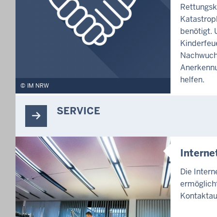
Rettungsk
Katastrop
benötigt. 
Kinderfeu
Nachwuch
Anerkennu
helfen.
IM NRW
SERVICE
Intern
Die Inter
ermöglicht
Kontaktau