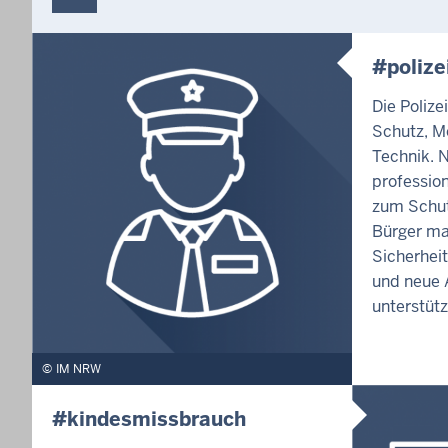
#polize
Die Polize
Schutz, M
Technik. 
profession
zum Schut
Bürger ma
Sicherhei
und neue A
unterstütz
IM NRW
#kindesmissbrauch