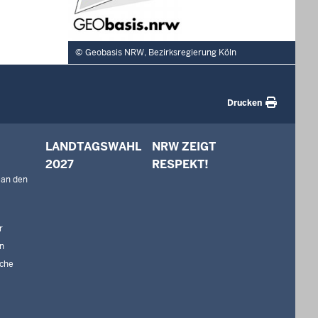
Geobasis NRW, Bezirksregierung Köln
Drucken
LANDTAGSWAHL
NRW ZEIGT
2027
RESPEKT!
 an den
r
n
che