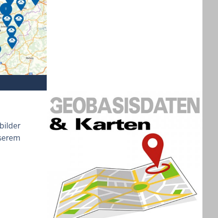
bilder
nserem