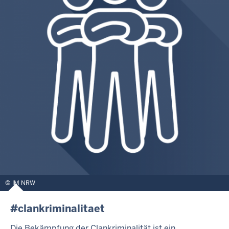
IM NRW
#clankriminalitaet
Die Bekämpfung der Clankriminalität ist ein