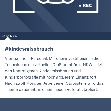
IM NRW
#kindesmissbrauch
Viermal mehr Personal, Millioneninvestitionen in die
Technik und ein virtuelles Großraumbüro - NRW setzt
den Kampf gegen Kindesmissbrauch und
Kinderpornografie mit noch größerem Einsatz fort.
Nach zwölf Monaten Arbeit einer Stabsstelle wird das
Thema dauerhaft in einem neuen Referat etabliert.