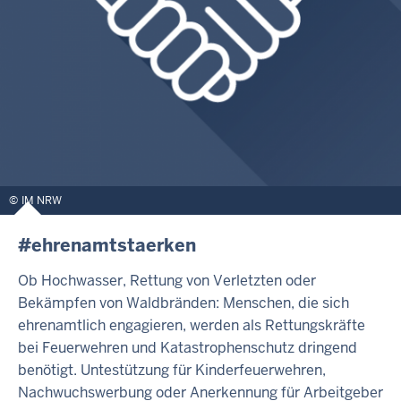
IM NRW
#ehrenamtstaerken
Ob Hochwasser, Rettung von Verletzten oder
Bekämpfen von Waldbränden: Menschen, die sich
ehrenamtlich engagieren, werden als Rettungskräfte
bei Feuerwehren und Katastrophenschutz dringend
benötigt. Untestützung für Kinderfeuerwehren,
Nachwuchswerbung oder Anerkennung für Arbeitgeber