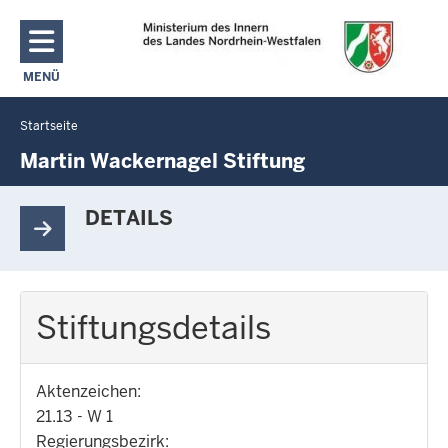
Direkt zum Inhalt
MENÜ
NAVIGATION AKTIVIEREN/DEAKTIVIEREN: MAIN MENU
Startseite
Sie
befinden
Martin Wackernagel Stiftung
sich
hier
DETAILS
Stiftungsdetails
Aktenzeichen:
21.13 - W 1
Regierungsbezirk: