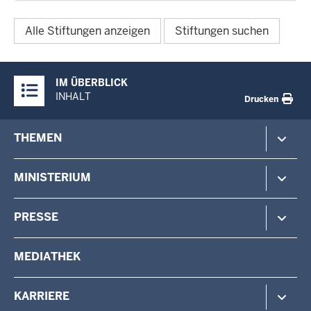
Alle Stiftungen anzeigen
Stiftungen suchen
Überblick:
IM ÜBERBLICK
Inhalte
INHALT
Drucken
Footer-
THEMEN
menu
Polizei
MINISTERIUM
Gefahrenabwehr
Verfassungsschutz
Minister
PRESSE
Beteiligung
Staatssekretärin
Verwaltung
Aufgaben & Organisation
Pressemitteilungen
MEDIATHEK
Vermessung
Behörden & Einrichtungen
Pressefotos
Wahlen
Pressekontakt
KARRIERE