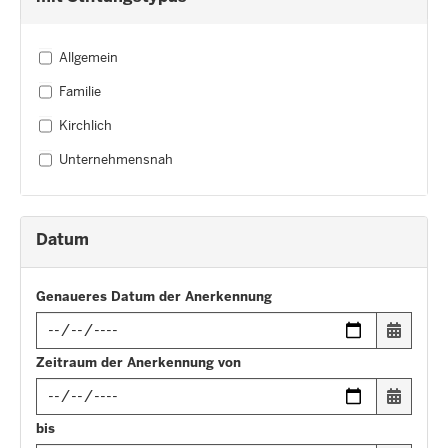
Allgemein
Familie
Kirchlich
Unternehmensnah
Datum
Genaueres Datum der Anerkennung
Input
Zeitraum der Anerkennung von
date
in
Input
bis
format: