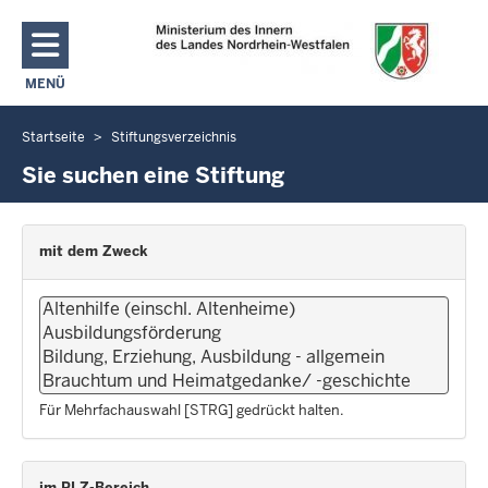
Direkt zum Inhalt
MENÜ
NAVIGATION AKTIVIEREN/DEAKTIVIEREN: MAIN MENU
Startseite
Stiftungsverzeichnis
Sie
befinden
Sie suchen eine Stiftung
sich
hier
mit dem Zweck
Für Mehrfachauswahl [STRG] gedrückt halten.
im PLZ-Bereich