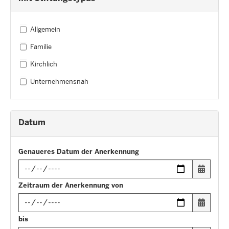
Allgemein
Familie
Kirchlich
Unternehmensnah
Datum
Genaueres Datum der Anerkennung
Input
Zeitraum der Anerkennung von
date
in
Input
bis
format: