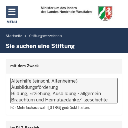
Direkt zum Inhalt
MENÜ
NAVIGATION AKTIVIEREN/DEAKTIVIEREN: MAIN MENU
Startseite
Stiftungsverzeichnis
Sie
befinden
Sie suchen eine Stiftung
sich
hier
mit dem Zweck
Für Mehrfachauswahl [STRG] gedrückt halten.
im PLZ-Bereich