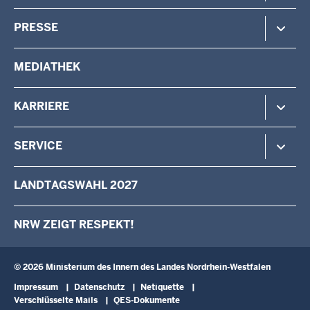
Verfassungsschutz
Minister
PRESSE
Beteiligung
Staatssekretärin
Verwaltung
Aufgaben & Organisation
Pressemitteilungen
MEDIATHEK
Vermessung
Behörden & Einrichtungen
Pressefotos
Wahlen
Pressekontakt
KARRIERE
Stellenangebote
SERVICE
Das IM als Arbeitgeber
Karriere als Volljurist/Volljuristin
Kontakt
LANDTAGSWAHL 2027
Ausbildung
Schreiben an den Minister
Fortbildung
Anfahrt
NRW ZEIGT RESPEKT!
Landesqualifizierung für arbeitslose Menschen mit Behinderung
Newsletter
Landespersonalausschuss
Broschüren
Verwaltungsinformatik
Schulbesuche
© 2026 Ministerium des Innern des Landes Nordrhein-Westfalen
Fußzeile
Impressum
Datenschutz
Netiquette
Verschlüsselte Mails
QES-Dokumente