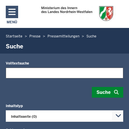
Direkt zum Inhalt
MENÜ
NAVIGATION AKTIVIEREN/DEAKTIVIEREN: MAIN MENU
Startseite
Presse
Pressemitteilungen
Suche
Sie
befinden
Suche
sich
hier
Volltextsuche
Suche
Inhaltstyp
Inhaltsseite (0)