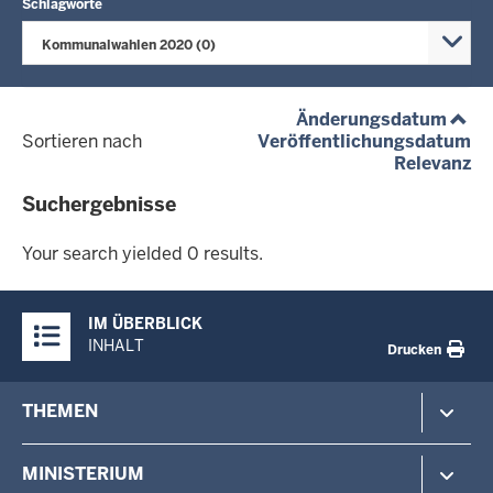
Schlagworte
Kommunalwahlen 2020 (0)
(aufs
Änderungsdatum
(a
Sortieren nach
Veröffentlichungsdatum
(a
Relevanz
Suchergebnisse
Your
search
Your search yielded 0 results.
yielded
0
Überblick:
results.
IM ÜBERBLICK
Inhalte
INHALT
Drucken
Footer-
THEMEN
menu
Polizei
MINISTERIUM
Gefahrenabwehr