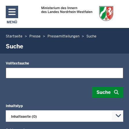
Direkt zum Inhalt
MENÜ
NAVIGATION AKTIVIEREN/DEAKTIVIEREN: MAIN MENU
Startseite
Presse
Pressemitteilungen
Suche
Sie
befinden
Suche
sich
hier
Volltextsuche
Suche
Inhaltstyp
Inhaltsseite (0)