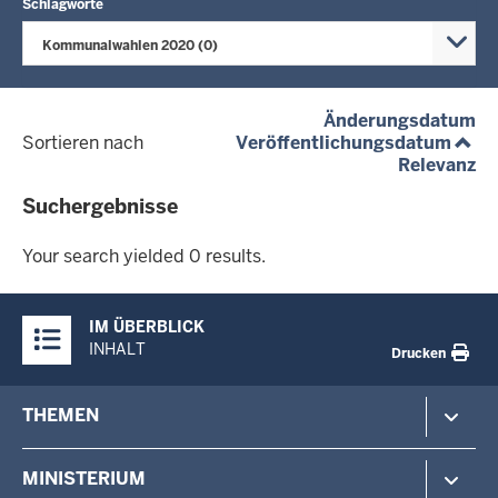
Schlagworte
Kommunalwahlen 2020 (0)
(a
Änderungsdatum
(aufs
Sortieren nach
Veröffentlichungsdatum
(a
Relevanz
Suchergebnisse
Your
search
Your search yielded 0 results.
yielded
0
Überblick:
results.
IM ÜBERBLICK
Inhalte
INHALT
Drucken
Footer-
THEMEN
menu
Polizei
MINISTERIUM
Gefahrenabwehr