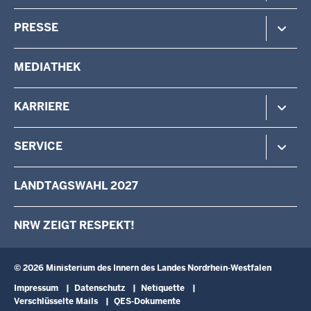
Verfassungsschutz
Minister
PRESSE
Beteiligung
Staatssekretärin
Verwaltung
Aufgaben & Organisation
Pressemitteilungen
MEDIATHEK
Vermessung
Behörden & Einrichtungen
Pressefotos
Wahlen
Pressekontakt
KARRIERE
Stellenangebote
SERVICE
Das IM als Arbeitgeber
Karriere als Volljurist/Volljuristin
Kontakt
LANDTAGSWAHL 2027
Ausbildung
Schreiben an den Minister
Fortbildung
Anfahrt
NRW ZEIGT RESPEKT!
Landesqualifizierung für arbeitslose Menschen mit Behinderung
Newsletter
Landespersonalausschuss
Broschüren
Verwaltungsinformatik
Schulbesuche
© 2026 Ministerium des Innern des Landes Nordrhein-Westfalen
Fußzeile
Impressum
Datenschutz
Netiquette
Verschlüsselte Mails
QES-Dokumente