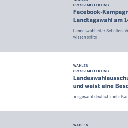
Samstag,
PRESSEMITTEILUNG
8.
Facebook-Kampagne 
August
Landtagswahl am 1
2026
-
Landeswahlleiter Schellen: Vi
08:07
wissen sollte
WAHLEN
Samstag,
PRESSEMITTEILUNG
8.
Landeswahlausschu
August
und weist eine Bes
2026
-
insgesamt deutlich mehr Kan
08:07
WAHLEN
Samstag,