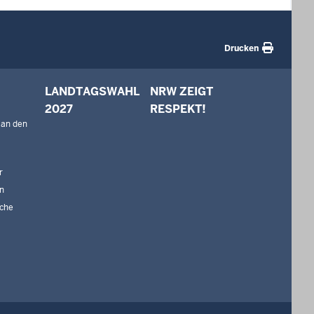
Drucken
LANDTAGSWAHL
NRW ZEIGT
2027
RESPEKT!
 an den
r
n
che