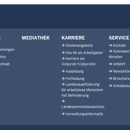
E
MEDIATHEK
KARRIERE
SERVICE
Stellenangebote
Kontakt
eilungen
Schreiben
Das IM als Arbeitgeber
otos
Minister
Karriere als
ontakt
Volljurist/Volljuristin
Anfahrt
Ausbildung
Newslette
Fortbildung
Broschüre
Landesqualifizierung
Schulbesu
für arbeitslose Menschen
mit Behinderung
Landespersonalausschuss
Verwaltungsinformatik