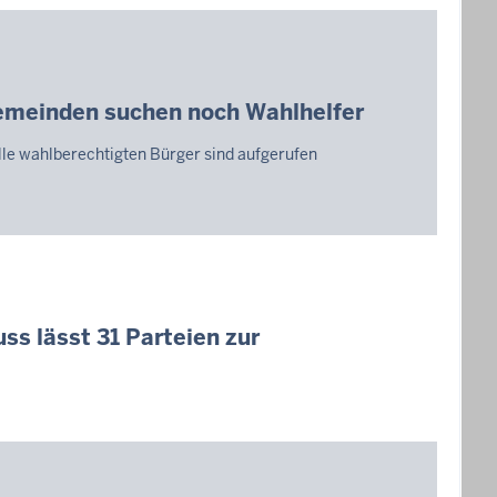
emeinden suchen noch Wahlhelfer
lle wahlberechtigten Bürger sind aufgerufen
s lässt 31 Parteien zur