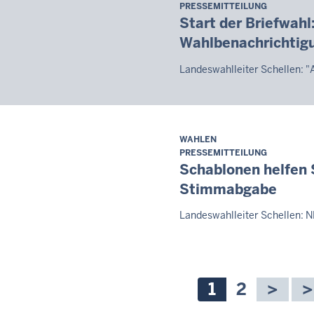
PRESSEMITTEILUNG
8.
Start der Briefwahl:
August
Wahlbenachrichtigu
2026
-
Landeswahlleiter Schellen: "
08:07
WAHLEN
Samstag,
PRESSEMITTEILUNG
8.
Schablonen helfen 
August
Stimmabgabe
2026
-
Landeswahlleiter Schellen: N
08:07
nnummerierung
Aktuelle
1
Seite
2
Seite