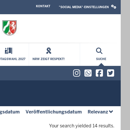
HEADER
SOCIAL
KONTAKT
TOP
MEDIA
"SOCIAL MEDIA"-EINSTELLUNGEN
MENU
SETTINGS
BLOCK
TAGSWAHL 2027
NRW ZEIGT RESPEKT!
SUCHE
Instagram
WhatsAp
Faceb
X (f
(absteigend)
(absteigend)
(absteige
gsdatum
Veröffentlichungsdatum
Relevanz
Your search yielded 14 results.