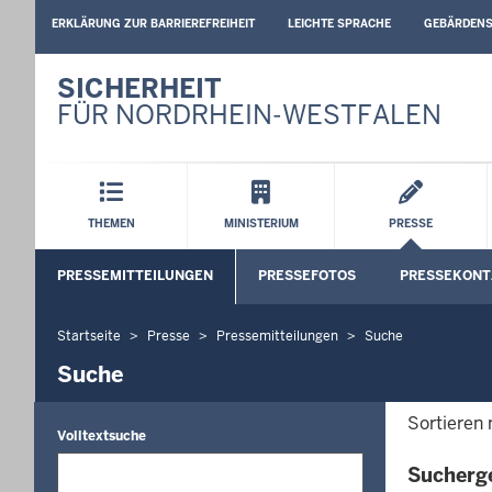
BARRIEREARME
ERKLÄRUNG ZUR BARRIEREFREIHEIT
LEICHTE SPRACHE
GEBÄRDEN
SPRACHEN
SICHERHEIT
FÜR NORDRHEIN-WESTFALEN
Hauptmenü
THEMEN
MINISTERIUM
PRESSE
Sekundärmenü
PRESSEMITTEILUNGEN
PRESSEFOTOS
PRESSEKONT
Startseite
Presse
Pressemitteilungen
Suche
Sie
befinden
Suche
sich
hier
Sortieren
Volltextsuche
Sucherg