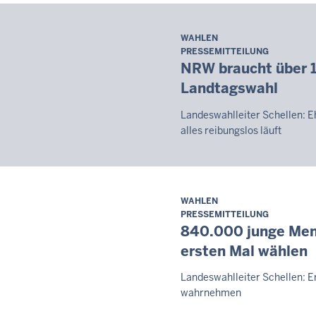
WAHLEN
Samstag,
PRESSEMITTEILUNG
8.
NRW braucht über 
August
Landtagswahl
2026
-
Landeswahlleiter Schellen: E
08:07
alles reibungslos läuft
WAHLEN
Samstag,
PRESSEMITTEILUNG
8.
840.000 junge Men
August
ersten Mal wählen
2026
-
Landeswahlleiter Schellen: E
08:07
wahrnehmen