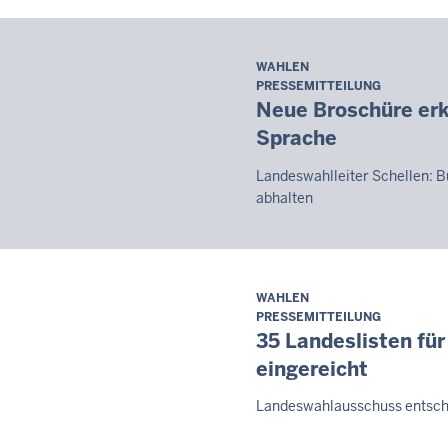
WAHLEN
Samstag,
PRESSEMITTEILUNG
8.
Neue Broschüre erk
August
Sprache
2026
-
Landeswahlleiter Schellen: 
08:07
abhalten
WAHLEN
Samstag,
PRESSEMITTEILUNG
8.
35 Landeslisten fü
August
eingereicht
2026
-
Landeswahlausschuss entsche
08:07