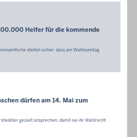
100.000 Helfer für die kommende
hrenamtliche stellen sicher, dass am Wahlsonntag
schen dürfen am 14. Mai zum
rstwähler gezielt ansprechen, damit sie ihr Wahlrecht