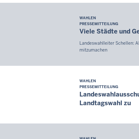
WAHLEN
Samstag,
PRESSEMITTEILUNG
8.
Viele Städte und G
August
2026
Landeswahlleiter Schellen: A
-
mitzumachen
08:07
WAHLEN
Samstag,
PRESSEMITTEILUNG
8.
Landeswahlausschus
August
Landtagswahl zu
2026
-
08:07
WAHLEN