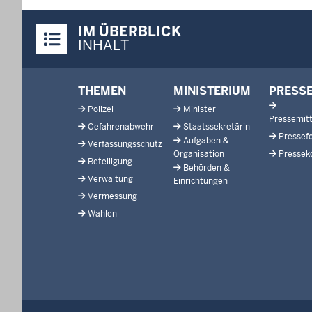
Überblick:
IM ÜBERBLICK
Inhalte
INHALT
Footer-
THEMEN
MINISTERIUM
PRESS
menu
Polizei
Minister
Pressemitt
Gefahrenabwehr
Staatssekretärin
Pressef
Aufgaben &
Verfassungsschutz
Organisation
Pressek
Beteiligung
Behörden &
Verwaltung
Einrichtungen
Vermessung
Wahlen