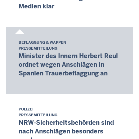
Medien klar
-
20:05
BEFLAGGUNG & WAPPEN
Freitag,
PRESSEMITTEILUNG
7.
Minister des Innern Herbert Reul
August
ordnet wegen Anschlägen in
2026
Spanien Trauerbeflaggung an
-
20:06
POLIZEI
Freitag,
PRESSEMITTEILUNG
7.
NRW-Sicherheitsbehörden sind
August
nach Anschlägen besonders
2026