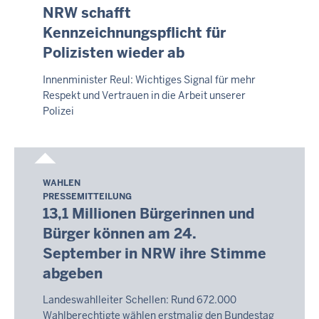
7.
NRW schafft
August
Kennzeichnungspflicht für
2026
Polizisten wieder ab
-
20:05
Innenminister Reul: Wichtiges Signal für mehr
Respekt und Vertrauen in die Arbeit unserer
Polizei
WAHLEN
Freitag,
PRESSEMITTEILUNG
7.
13,1 Millionen Bürgerinnen und
August
Bürger können am 24.
2026
September in NRW ihre Stimme
-
abgeben
20:04
Landeswahlleiter Schellen: Rund 672.000
Wahlberechtigte wählen erstmalig den Bundestag