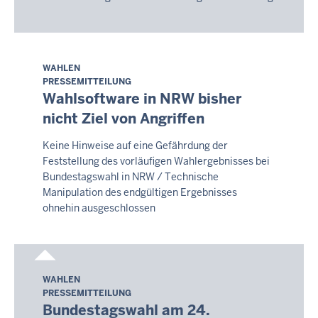
WAHLEN
Freitag,
PRESSEMITTEILUNG
7.
Wahlsoftware in NRW bisher
August
nicht Ziel von Angriffen
2026
-
Keine Hinweise auf eine Gefährdung der
20:10
Feststellung des vorläufigen Wahlergebnisses bei
Bundestagswahl in NRW / Technische
Manipulation des endgültigen Ergebnisses
ohnehin ausgeschlossen
WAHLEN
Freitag,
PRESSEMITTEILUNG
7.
Bundestagswahl am 24.
August