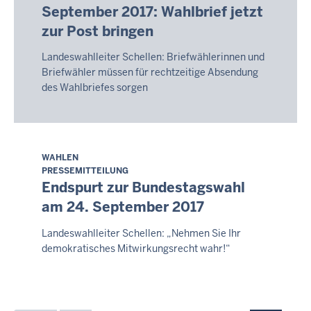
September 2017: Wahlbrief jetzt
2026
zur Post bringen
-
20:13
Landeswahlleiter Schellen: Briefwählerinnen und
Briefwähler müssen für rechtzeitige Absendung
des Wahlbriefes sorgen
WAHLEN
Freitag,
PRESSEMITTEILUNG
7.
Endspurt zur Bundestagswahl
August
am 24. September 2017
2026
-
Landeswahlleiter Schellen: „Nehmen Sie Ihr
20:06
demokratisches Mitwirkungsrecht wahr!“