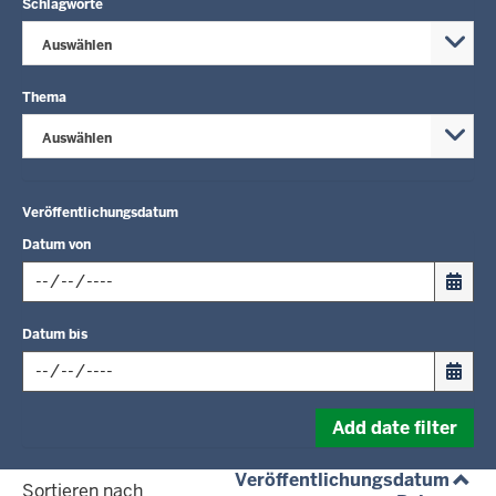
Schlagworte
Auswählen
Thema
Auswählen
Veröffentlichungsdatum
Datum von
Input
Datum bis
date
in
format:
Input
dd.mm.yyyy
Add date filter
date
in
(aufs
Veröffentlichungsdatum
format:
Sortieren nach