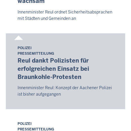
wachsam
-
20:05
Innenminister Reul ordnet Sicherheitsabsprachen
mit Städten und Gemeinden an
POLIZEI
Freitag,
PRESSEMITTEILUNG
7.
Reul dankt Polizisten für
August
erfolgreichen Einsatz bei
2026
Braunkohle-Protesten
-
20:05
Innenminister Reul: Konzept der Aachener Polizei
ist bisher aufgegangen
POLIZEI
Freitag,
PRESSEMITTEILUNG