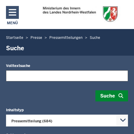
Direkt zum Inhalt
MENÜ
NAVIGATION AKTIVIEREN/DEAKTIVIEREN: MAIN MENU
Startseite
Presse
Pressemitteilungen
Suche
Sie
befinden
Suche
sich
hier
Volltextsuche
Suche
Inhaltstyp
Pressemitteilung (684)