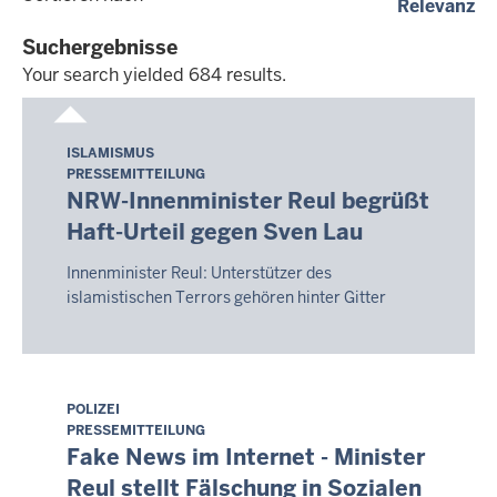
(a
Relevanz
dd.mm.yyyy
Suchergebnisse
Your search yielded 684 results.
Your
search
ISLAMISMUS
Freitag,
yielded
PRESSEMITTEILUNG
7.
684
NRW-Innenminister Reul begrüßt
August
results.
Haft-Urteil gegen Sven Lau
2026
-
Innenminister Reul: Unterstützer des
20:09
islamistischen Terrors gehören hinter Gitter
POLIZEI
Freitag,
PRESSEMITTEILUNG
7.
Fake News im Internet - Minister
August
Reul stellt Fälschung in Sozialen
2026