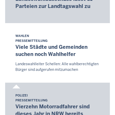
August
Parteien zur Landtagswahl zu
2026
-
14:05
WAHLEN
Samstag,
PRESSEMITTEILUNG
8.
Viele Städte und Gemeinden
August
suchen noch Wahlhelfer
2026
-
Landeswahlleiter Schellen: Alle wahlberechtigten
14:06
Bürger sind aufgerufen mitzumachen
POLIZEI
Samstag,
PRESSEMITTEILUNG
8.
Vierzehn Motorradfahrer sind
August
dieses Jahr in NRW bereits