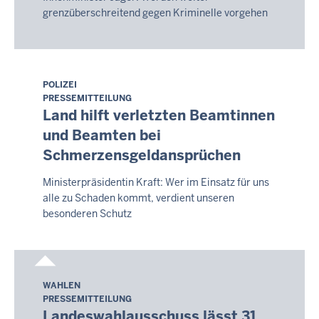
grenzüberschreitend gegen Kriminelle vorgehen
POLIZEI
Samstag,
PRESSEMITTEILUNG
8.
Land hilft verletzten Beamtinnen
August
und Beamten bei
2026
Schmerzensgeldansprüchen
-
14:16
Ministerpräsidentin Kraft: Wer im Einsatz für uns
alle zu Schaden kommt, verdient unseren
besonderen Schutz
WAHLEN
Samstag,
PRESSEMITTEILUNG
8.
Landeswahlausschuss lässt 31