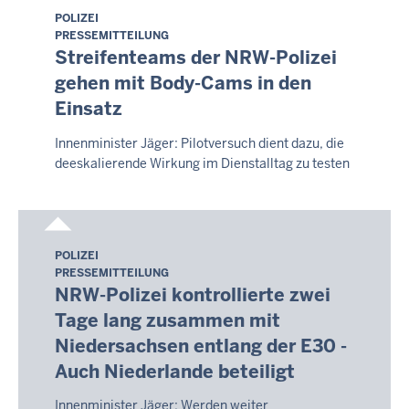
POLIZEI
Samstag,
PRESSEMITTEILUNG
8.
Streifenteams der NRW-Polizei
August
gehen mit Body-Cams in den
2026
Einsatz
-
14:16
Innenminister Jäger: Pilotversuch dient dazu, die
deeskalierende Wirkung im Dienstalltag zu testen
POLIZEI
Samstag,
PRESSEMITTEILUNG
8.
NRW-Polizei kontrollierte zwei
August
Tage lang zusammen mit
2026
Niedersachsen entlang der E30 -
-
Auch Niederlande beteiligt
14:16
Innenminister Jäger: Werden weiter