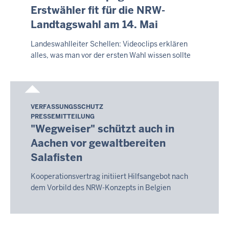
August
Erstwähler fit für die NRW-
2026
Landtagswahl am 14. Mai
-
14:06
Landeswahlleiter Schellen: Videoclips erklären
alles, was man vor der ersten Wahl wissen sollte
VERFASSUNGSSCHUTZ
Samstag,
PRESSEMITTEILUNG
8.
"Wegweiser" schützt auch in
August
Aachen vor gewaltbereiten
2026
Salafisten
-
14:11
Kooperationsvertrag initiiert Hilfsangebot nach
dem Vorbild des NRW-Konzepts in Belgien