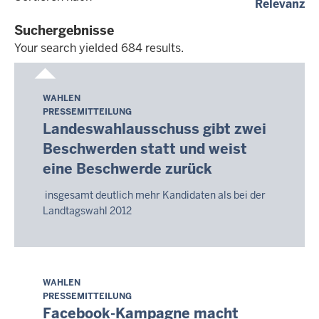
(a
Relevanz
dd.mm.yyyy
Suchergebnisse
Your search yielded 684 results.
Your
search
WAHLEN
Samstag,
yielded
PRESSEMITTEILUNG
8.
684
Landeswahlausschuss gibt zwei
August
results.
Beschwerden statt und weist
2026
eine Beschwerde zurück
-
14:09
insgesamt deutlich mehr Kandidaten als bei der
Landtagswahl 2012
WAHLEN
Samstag,
PRESSEMITTEILUNG
8.
Facebook-Kampagne macht