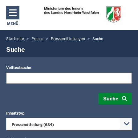
Direkt zum Inhalt
MENÜ
NAVIGATION AKTIVIEREN/DEAKTIVIEREN: MAIN MENU
Startseite
Presse
Pressemitteilungen
Suche
Sie
befinden
Suche
sich
hier
Volltextsuche
Suche
Inhaltstyp
Pressemitteilung (684)