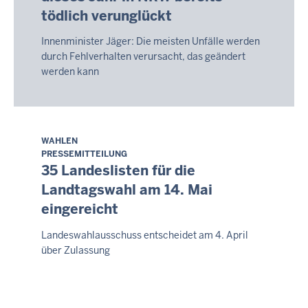
2026
tödlich verunglückt
-
14:06
Innenminister Jäger: Die meisten Unfälle werden
durch Fehlverhalten verursacht, das geändert
werden kann
WAHLEN
Samstag,
PRESSEMITTEILUNG
8.
35 Landeslisten für die
August
Landtagswahl am 14. Mai
2026
eingereicht
-
14:06
Landeswahlausschuss entscheidet am 4. April
über Zulassung