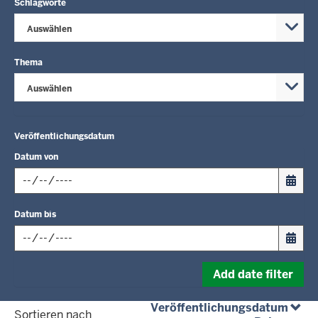
Schlagworte
Auswählen
Thema
Auswählen
Veröffentlichungsdatum
Datum von
Input
Datum bis
date
in
format:
Input
dd.mm.yyyy
Add date filter
date
in
(abst
Veröffentlichungsdatum
format:
Sortieren nach