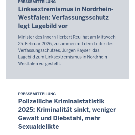
PRESSEMITTEILUNG
10.
Linksextremismus in Nordrhein-
August
Westfalen: Verfassungsschutz
2026
legt Lagebild vor
-
05:06
Minister des Innern Herbert Reul hat am Mittwoch,
25. Februar 2026, zusammen mit dem Leiter des
Verfassungsschutzes, Jürgen Kayser, das
Lagebild zum Linksextremismus in Nordrhein
Westfalen vorgestellt.
PRESSEMITTEILUNG
Montag,
Polizeiliche Kriminalstatistik
10.
2025: Kriminalität sinkt, weniger
August
Gewalt und Diebstahl, mehr
2026
-
Sexualdelikte
05:06