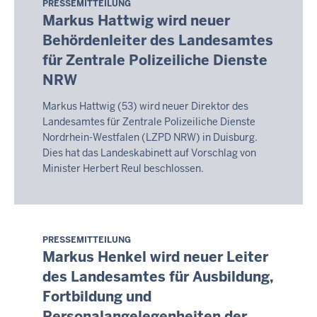
PRESSEMITTEILUNG
Montag,
Markus Hattwig wird neuer
10.
Behördenleiter des Landesamtes
August
für Zentrale Polizeiliche Dienste
2026
-
NRW
05:06
Markus Hattwig (53) wird neuer Direktor des
Landesamtes für Zentrale Polizeiliche Dienste
Nordrhein-Westfalen (LZPD NRW) in Duisburg.
Dies hat das Landeskabinett auf Vorschlag von
Minister Herbert Reul beschlossen.
PRESSEMITTEILUNG
Montag,
Markus Henkel wird neuer Leiter
10.
des Landesamtes für Ausbildung,
August
Fortbildung und
2026
-
Personalangelegenheiten der