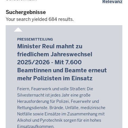
(a
Relevanz
dd.mm.yyyy
Suchergebnisse
Your search yielded 684 results.
Your
search
PRESSEMITTEILUNG
Montag,
yielded
Minister Reul mahnt zu
10.
684
friedlichem Jahreswechsel
August
results.
2025/2026 - Mit 7.600
2026
-
Beamtinnen und Beamte erneut
05:06
mehr Polizisten im Einsatz
Feiern, Feuerwerk und volle Straßen: Die
Silvesternacht ist jedes Jahr eine große
Herausforderung für Polizei, Feuerwehr und
Rettungsdienste. Brände, Unfälle, medizinische
Notfälle sowie Einsätze im Zusammenhang mit
Alkohol und Pyrotechnik sorgen für ein hohes
Einsatzaufkommen.