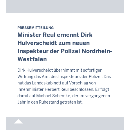
PRESSEMITTEILUNG
Montag,
Minister Reul ernennt Dirk
10.
Hulverscheidt zum neuen
August
Inspekteur der Polizei Nordrhein-
2026
-
Westfalen
05:06
Dirk Hulverscheidt übernimmt mit sofortiger
Wirkung das Amt des Inspekteurs der Polizei. Das
hat das Landeskabinett auf Vorschlag von
Innenminister Herbert Reul beschlossen. Er folgt
damit auf Michael Schemke, der im vergangenen
Jahr in den Ruhestand getreten ist.