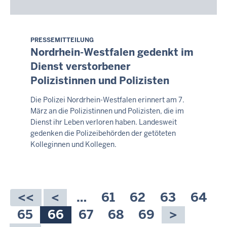
PRESSEMITTEILUNG
Montag,
Nordrhein-Westfalen gedenkt im
10.
Dienst verstorbener
August
Polizistinnen und Polizisten
2026
-
Die Polizei Nordrhein-Westfalen erinnert am 7.
05:06
März an die Polizistinnen und Polizisten, die im
Dienst ihr Leben verloren haben. Landesweit
gedenken die Polizeibehörden der getöteten
Kolleginnen und Kollegen.
Seitennummerierung
…
Seite
61
Seite
62
Seite
63
Seite
64
Seite
65
Aktuelle
66
Seite
67
Seite
68
Seite
69
Seite