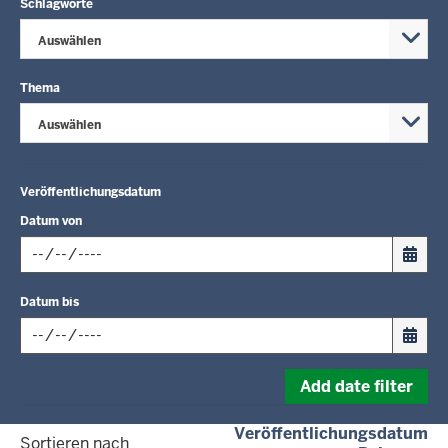
Schlagworte
Auswählen
Thema
Auswählen
Veröffentlichungsdatum
Datum von
Input
Datum bis
date
in
format:
Input
dd.mm.yyyy
Add date filter
date
in
(a
Veröffentlichungsdatum
format:
Sortieren nach