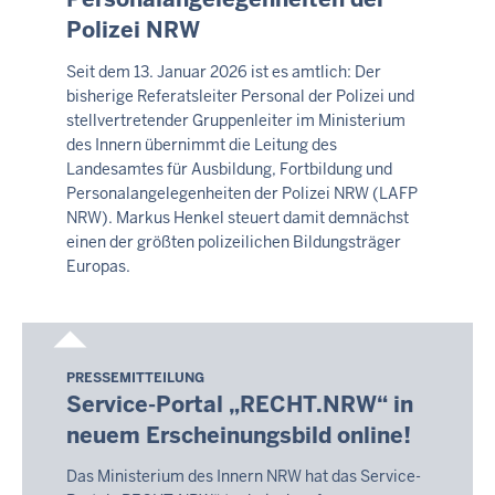
05:06
Polizei NRW
Seit dem 13. Januar 2026 ist es amtlich: Der
bisherige Referatsleiter Personal der Polizei und
stellvertretender Gruppenleiter im Ministerium
des Innern übernimmt die Leitung des
Landesamtes für Ausbildung, Fortbildung und
Personalangelegenheiten der Polizei NRW (LAFP
NRW). Markus Henkel steuert damit demnächst
einen der größten polizeilichen Bildungsträger
Europas.
PRESSEMITTEILUNG
Montag,
Service-Portal „RECHT.NRW“ in
10.
neuem Erscheinungsbild online!
August
2026
Das Ministerium des Innern NRW hat das Service-
-