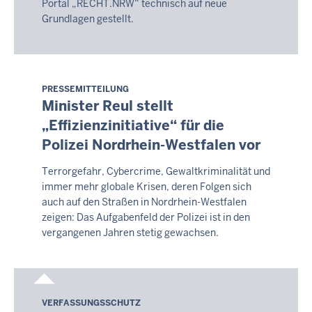
Portal „RECHT.NRW“ technisch auf neue
05:06
Grundlagen gestellt.
PRESSEMITTEILUNG
Montag,
Minister Reul stellt
10.
„Effizienzinitiative“ für die
August
Polizei Nordrhein-Westfalen vor
2026
-
Terrorgefahr, Cybercrime, Gewaltkriminalität und
05:06
immer mehr globale Krisen, deren Folgen sich
auch auf den Straßen in Nordrhein-Westfalen
zeigen: Das Aufgabenfeld der Polizei ist in den
vergangenen Jahren stetig gewachsen.
VERFASSUNGSSCHUTZ
Montag,