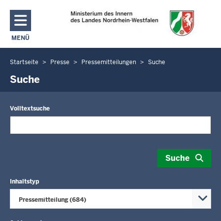
Direkt zum Inhalt
MENÜ
NAVIGATION AKTIVIEREN/DEAKTIVIEREN: MAIN MENU
Startseite
Presse
Pressemitteilungen
Suche
Sie
befinden
Suche
sich
hier
Volltextsuche
Suche
Inhaltstyp
Pressemitteilung (684)