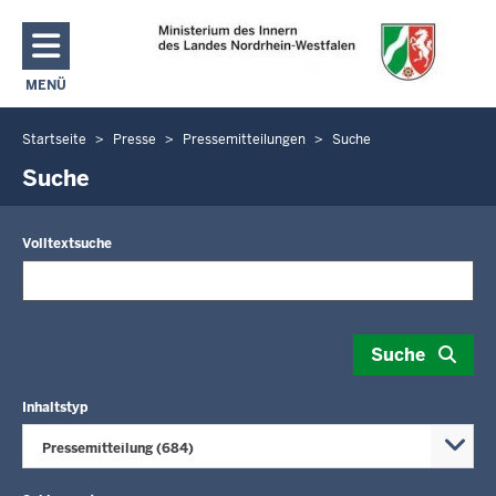
Direkt zum Inhalt
MENÜ
NAVIGATION AKTIVIEREN/DEAKTIVIEREN: MAIN MENU
Startseite
Presse
Pressemitteilungen
Suche
Sie
befinden
Suche
sich
hier
Volltextsuche
Suche
Inhaltstyp
Pressemitteilung (684)