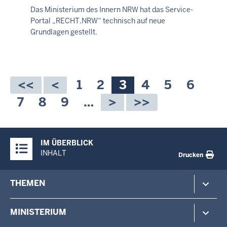
2026
Das Ministerium des Innern NRW hat das Service-
-
Portal „RECHT.NRW“ technisch auf neue
17:16
Grundlagen gestellt.
Seitennummerierung
Seite
1
Seite
2
Aktuelle
3
Seite
4
Seite
5
Seite
6
Seite
Seite
7
Seite
8
Seite
9
…
Überblick:
IM ÜBERBLICK
Inhalte
INHALT
Drucken
Footer-
THEMEN
menu
Polizei
MINISTERIUM
Gefahrenabwehr