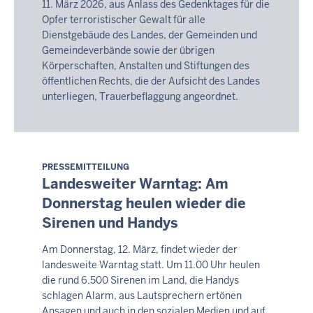
11. März 2026, aus Anlass des Gedenktages für die
Opfer terroristischer Gewalt für alle
Dienstgebäude des Landes, der Gemeinden und
Gemeindeverbände sowie der übrigen
Körperschaften, Anstalten und Stiftungen des
öffentlichen Rechts, die der Aufsicht des Landes
unterliegen, Trauerbeflaggung angeordnet.
PRESSEMITTEILUNG
Samstag,
Landesweiter Warntag: Am
8.
Donnerstag heulen wieder die
August
Sirenen und Handys
2026
-
Am Donnerstag, 12. März, findet wieder der
17:16
landesweite Warntag statt. Um 11.00 Uhr heulen
die rund 6.500 Sirenen im Land, die Handys
schlagen Alarm, aus Lautsprechern ertönen
Ansagen und auch in den sozialen Medien und auf