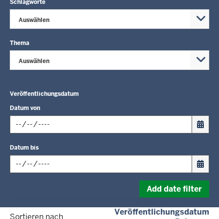
Schlagworte
Auswählen
Thema
Auswählen
Veröffentlichungsdatum
Datum von
Input
Datum bis
date
in
format:
Input
dd.mm.yyyy
Add date filter
date
in
(a
Veröffentlichungsdatum
format:
Sortieren nach