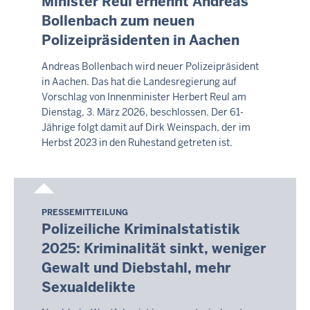
Minister Reul ernennt Andreas
8.
Bollenbach zum neuen
August
Polizeipräsidenten in Aachen
2026
-
Andreas Bollenbach wird neuer Polizeipräsident
17:16
in Aachen. Das hat die Landesregierung auf
Vorschlag von Innenminister Herbert Reul am
Dienstag, 3. März 2026, beschlossen. Der 61-
Jährige folgt damit auf Dirk Weinspach, der im
Herbst 2023 in den Ruhestand getreten ist.
PRESSEMITTEILUNG
Samstag,
Polizeiliche Kriminalstatistik
8.
2025: Kriminalität sinkt, weniger
August
Gewalt und Diebstahl, mehr
2026
-
Sexualdelikte
17:16