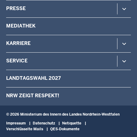
Verfassungsschutz
Minister
PRESSE
Beteiligung
Staatssekretärin
Verwaltung
Aufgaben & Organisation
Pressemitteilungen
MEDIATHEK
Vermessung
Behörden & Einrichtungen
Pressefotos
Wahlen
Pressekontakt
KARRIERE
Stellenangebote
SERVICE
Das IM als Arbeitgeber
Karriere als Volljurist/Volljuristin
Kontakt
LANDTAGSWAHL 2027
Ausbildung
Schreiben an den Minister
Fortbildung
Anfahrt
NRW ZEIGT RESPEKT!
Landesqualifizierung für arbeitslose Menschen mit Behinderung
Newsletter
Landespersonalausschuss
Broschüren
Verwaltungsinformatik
Schulbesuche
© 2026 Ministerium des Innern des Landes Nordrhein-Westfalen
Fußzeile
Impressum
Datenschutz
Netiquette
Verschlüsselte Mails
QES-Dokumente