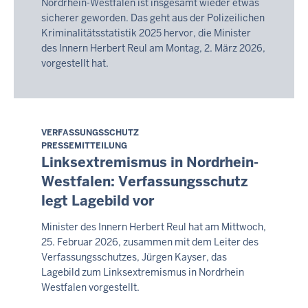
Nordrhein-Westfalen ist insgesamt wieder etwas
sicherer geworden. Das geht aus der Polizeilichen
Kriminalitätsstatistik 2025 hervor, die Minister
des Innern Herbert Reul am Montag, 2. März 2026,
vorgestellt hat.
VERFASSUNGSSCHUTZ
Samstag,
PRESSEMITTEILUNG
8.
Linksextremismus in Nordrhein-
August
Westfalen: Verfassungsschutz
2026
legt Lagebild vor
-
17:05
Minister des Innern Herbert Reul hat am Mittwoch,
25. Februar 2026, zusammen mit dem Leiter des
Verfassungsschutzes, Jürgen Kayser, das
Lagebild zum Linksextremismus in Nordrhein
Westfalen vorgestellt.