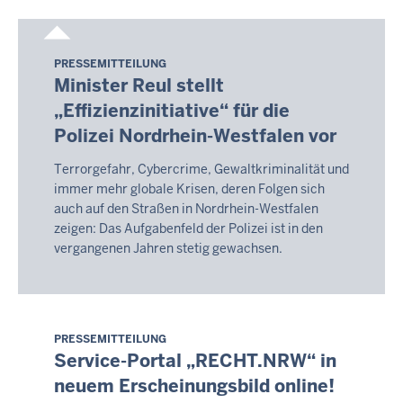
PRESSEMITTEILUNG
Samstag,
Minister Reul stellt
8.
„Effizienzinitiative“ für die
August
Polizei Nordrhein-Westfalen vor
2026
-
Terrorgefahr, Cybercrime, Gewaltkriminalität und
17:05
immer mehr globale Krisen, deren Folgen sich
auch auf den Straßen in Nordrhein-Westfalen
zeigen: Das Aufgabenfeld der Polizei ist in den
vergangenen Jahren stetig gewachsen.
PRESSEMITTEILUNG
Samstag,
Service-Portal „RECHT.NRW“ in
8.
neuem Erscheinungsbild online!
August