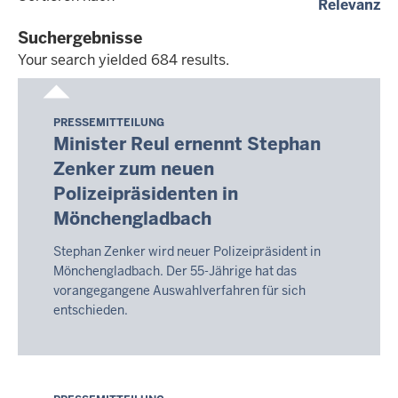
(a
Relevanz
dd.mm.yyyy
Suchergebnisse
Your search yielded 684 results.
Your
search
PRESSEMITTEILUNG
Samstag,
yielded
Minister Reul ernennt Stephan
8.
684
Zenker zum neuen
August
results.
Polizeipräsidenten in
2026
-
Mönchengladbach
17:34
Stephan Zenker wird neuer Polizeipräsident in
Mönchengladbach. Der 55-Jährige hat das
vorangegangene Auswahlverfahren für sich
entschieden.