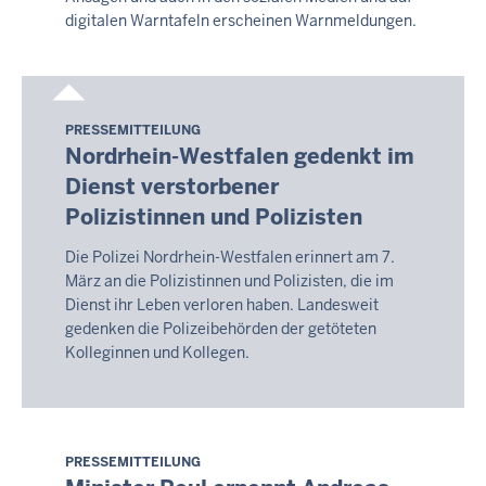
digitalen Warntafeln erscheinen Warnmeldungen.
PRESSEMITTEILUNG
Samstag,
Nordrhein-Westfalen gedenkt im
8.
Dienst verstorbener
August
Polizistinnen und Polizisten
2026
-
Die Polizei Nordrhein-Westfalen erinnert am 7.
17:16
März an die Polizistinnen und Polizisten, die im
Dienst ihr Leben verloren haben. Landesweit
gedenken die Polizeibehörden der getöteten
Kolleginnen und Kollegen.
PRESSEMITTEILUNG
Samstag,