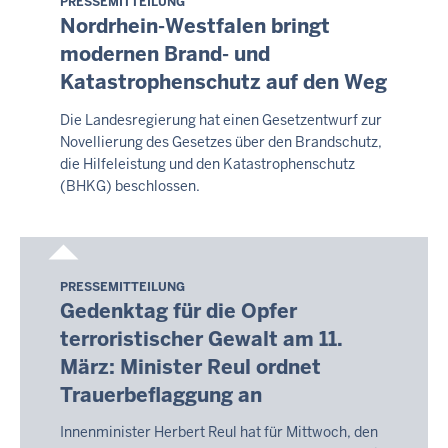
PRESSEMITTEILUNG
Samstag,
Nordrhein-Westfalen bringt
8.
modernen Brand- und
August
Katastrophenschutz auf den Weg
2026
-
Die Landesregierung hat einen Gesetzentwurf zur
17:34
Novellierung des Gesetzes über den Brandschutz,
die Hilfeleistung und den Katastrophenschutz
(BHKG) beschlossen.
PRESSEMITTEILUNG
Samstag,
Gedenktag für die Opfer
8.
terroristischer Gewalt am 11.
August
März: Minister Reul ordnet
2026
-
Trauerbeflaggung an
17:35
Innenminister Herbert Reul hat für Mittwoch, den