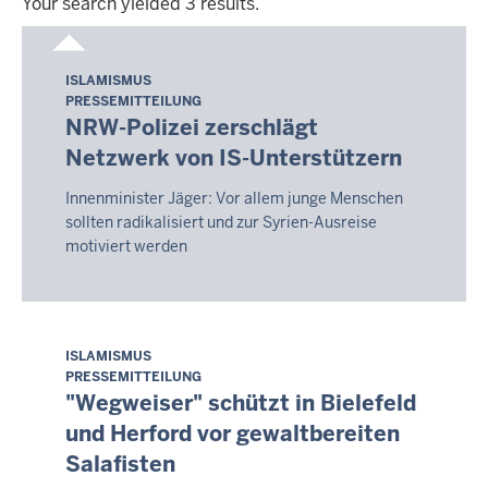
Your search yielded 3 results.
Your
search
ISLAMISMUS
Freitag,
yielded
PRESSEMITTEILUNG
7.
3
NRW-Polizei zerschlägt
August
results.
Netzwerk von IS-Unterstützern
2026
-
Innenminister Jäger: Vor allem junge Menschen
08:06
sollten radikalisiert und zur Syrien-Ausreise
motiviert werden
ISLAMISMUS
Freitag,
PRESSEMITTEILUNG
7.
"Wegweiser" schützt in Bielefeld
August
und Herford vor gewaltbereiten
2026
Salafisten
-