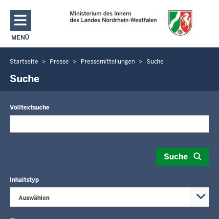
Direkt zum Inhalt
MENÜ
NAVIGATION AKTIVIEREN/DEAKTIVIEREN: MAIN MENU
Startseite
Presse
Pressemitteilungen
Suche
Sie
befinden
Suche
sich
hier
Volltextsuche
Suche
Inhaltstyp
Auswählen