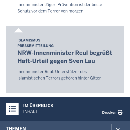
08:06
Innenminister Jäger: Prävention ist der beste
Schutz vor dem Terror von morgen
ISLAMISMUS
Freitag,
PRESSEMITTEILUNG
7.
NRW-Innenminister Reul begrüßt
August
Haft-Urteil gegen Sven Lau
2026
-
Innenminister Reul: Unterstützer des
08:06
islamistischen Terrors gehören hinter Gitter
Überblick:
IM ÜBERBLICK
Inhalte
INHALT
Drucken
Footer-
THEMEN