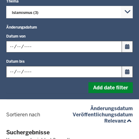
Thema
Islamismus (3)
Änderungsdatum
Datum von
Input
Datum bis
date
in
format:
Input
dd.mm.yyyy
Add date filter
date
in
format:
(a
Änderungsdatum
dd.mm.yyyy
(a
Sortieren nach
Veröffentlichungsdatum
(aufs
Relevanz
Suchergebnisse