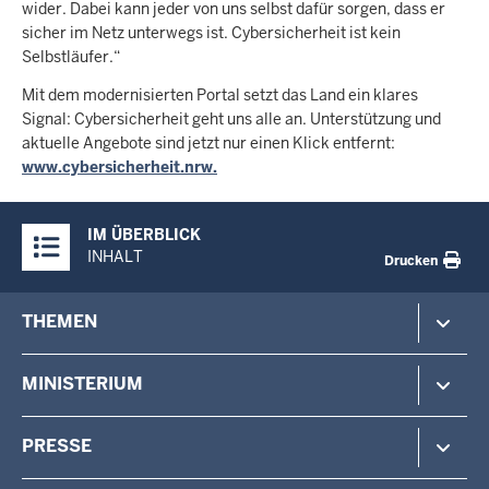
wider. Dabei kann jeder von uns selbst dafür sorgen, dass er
sicher im Netz unterwegs ist. Cybersicherheit ist kein
Selbstläufer.“
Mit dem modernisierten Portal setzt das Land ein klares
Signal: Cybersicherheit geht uns alle an. Unterstützung und
aktuelle Angebote sind jetzt nur einen Klick entfernt:
www.cybersicherheit.nrw.
Überblick:
IM ÜBERBLICK
Inhalte
INHALT
Drucken
Footer-
THEMEN
menu
Polizei
MINISTERIUM
Gefahrenabwehr
Verfassungsschutz
Minister
PRESSE
Beteiligung
Staatssekretärin
Verwaltung
Aufgaben & Organisation