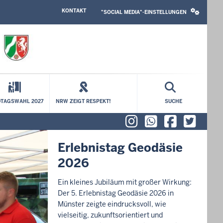
HEADER
SOCIAL
KONTAKT
TOP
MEDIA
"SOCIAL MEDIA"-EINSTELLUNGEN
MENU
SETTINGS
BLOCK
TAGSWAHL 2027
NRW ZEIGT RESPEKT!
SUCHE
Instagram
WhatsAp
Faceb
X (f
Erlebnistag Geodäsie
2026
Ein kleines Jubiläum mit großer Wirkung:
Der 5. Erlebnistag Geodäsie 2026 in
Münster zeigte eindrucksvoll, wie
vielseitig, zukunftsorientiert und