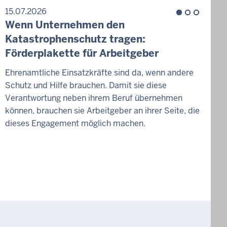
15.07.2026
1
Wenn Unternehmen den
Z
Katastrophenschutz tragen:
H
Förderplakette für Arbeitgeber
W
Ehrenamtliche Einsatzkräfte sind da, wenn andere
Schutz und Hilfe brauchen. Damit sie diese
D
Verantwortung neben ihrem Beruf übernehmen
g
können, brauchen sie Arbeitgeber an ihrer Seite, die
v
dieses Engagement möglich machen.
W
d
K