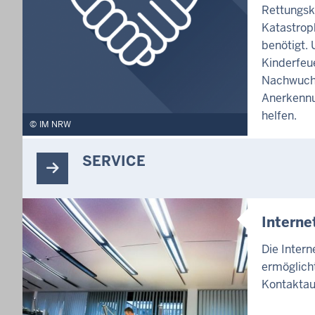
Rettungsk
Katastrop
benötigt. 
Kinderfeu
Nachwuch
Anerkennu
helfen.
IM NRW
SERVICE
Intern
Die Inter
ermöglicht
Kontaktau