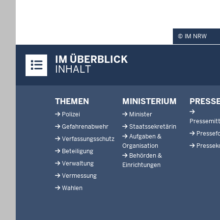
IM NRW
Überblick:
IM ÜBERBLICK
Inhalte
INHALT
Footer-
THEMEN
MINISTERIUM
PRESS
menu
Polizei
Minister
Pressemitt
Gefahrenabwehr
Staatssekretärin
Pressef
Aufgaben &
Verfassungsschutz
Organisation
Pressek
Beteiligung
Behörden &
Verwaltung
Einrichtungen
Vermessung
Wahlen