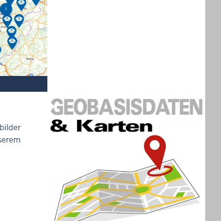
bilder
nserem