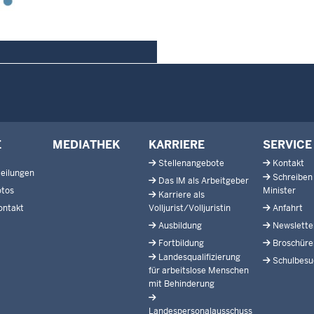
E
MEDIATHEK
KARRIERE
SERVICE
Stellenangebote
Kontakt
eilungen
Schreiben
Das IM als Arbeitgeber
otos
Minister
Karriere als
ontakt
Volljurist/Volljuristin
Anfahrt
Ausbildung
Newslette
Fortbildung
Broschüre
Landesqualifizierung
Schulbesu
für arbeitslose Menschen
mit Behinderung
Landespersonalausschuss