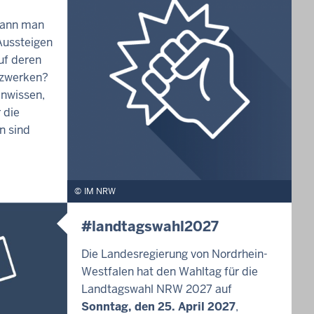
kann man
ussteigen
uf deren
tzwerken?
enwissen,
 die
n sind
IM NRW
#landtagswahl2027
Die Landesregierung von Nordrhein-
Westfalen hat den Wahltag für die
Landtagswahl NRW 2027 auf
Sonntag, den 25. April 2027
,