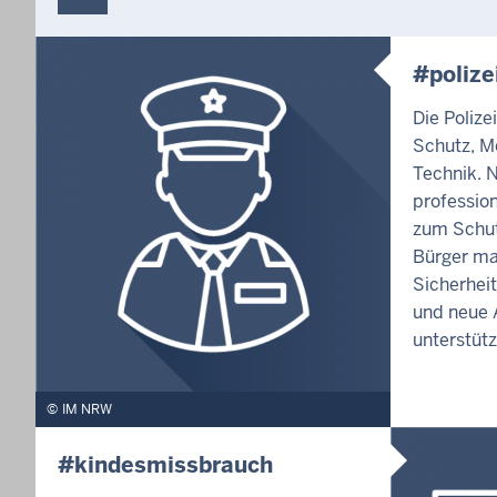
#polize
Die Polize
Schutz, M
Technik. 
profession
zum Schut
Bürger ma
Sicherhei
und neue A
unterstütz
IM NRW
#kindesmissbrauch