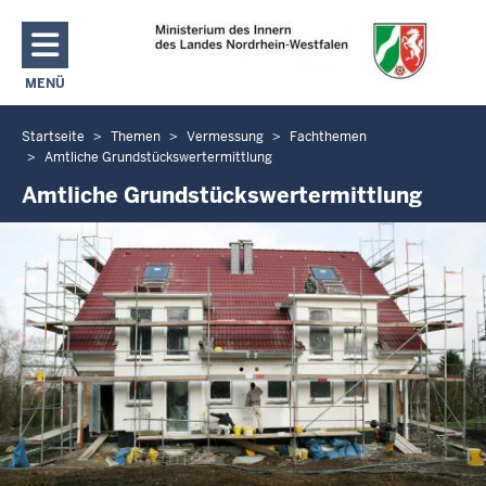
Direkt zum Inhalt
MENÜ
NAVIGATION AKTIVIEREN/DEAKTIVIEREN: MAIN MENU
Startseite
Themen
Vermessung
Fachthemen
Sie
Amtliche Grundstückswertermittlung
befinden
Amtliche Grundstückswertermittlung
sich
hier