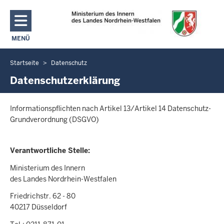
Direkt zum Inhalt
MENÜ
NAVIGATION AKTIVIEREN/DEAKTIVIEREN: MAIN MENU
Startseite
Datenschutz
Sie
befinden
Datenschutzerklärung
sich
hier
Informationspflichten nach Artikel 13/Artikel 14 Datenschutz-
Grundverordnung (DSGVO)
Verantwortliche Stelle:
Ministerium des Innern
des Landes Nordrhein-Westfalen
Friedrichstr. 62 - 80
40217 Düsseldorf