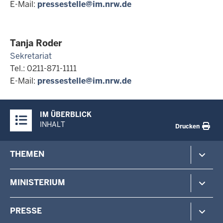
E-Mail:
pressestelle@im.nrw.de
Tanja Roder
Sekretariat
Tel.: 0211-871-1111
E-Mail:
pressestelle@im.nrw.de
Überblick:
IM ÜBERBLICK
Inhalte
INHALT
Drucken
Footer-
THEMEN
menu
Polizei
MINISTERIUM
Gefahrenabwehr
Verfassungsschutz
Minister
PRESSE
Beteiligung
Staatssekretärin