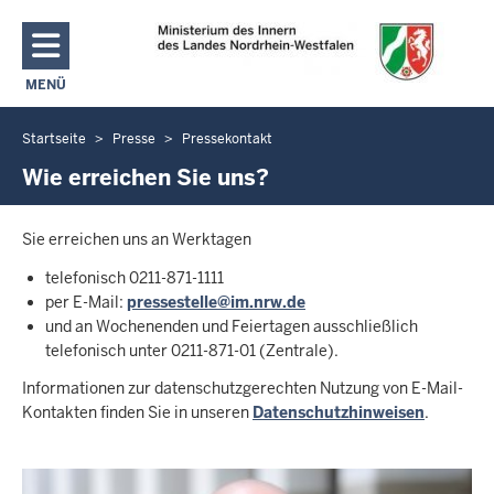
Direkt zum Inhalt
MENÜ
NAVIGATION AKTIVIEREN/DEAKTIVIEREN: MAIN MENU
Startseite
Presse
Pressekontakt
Sie
befinden
Wie erreichen Sie uns?
sich
hier
Sie erreichen uns an Werktagen
telefonisch 0211-871-1111
per E-Mail:
pressestelle@im.nrw.de
und an Wochenenden und Feiertagen ausschließlich
telefonisch unter 0211-871-01 (Zentrale).
Informationen zur datenschutzgerechten Nutzung von E-Mail-
Kontakten finden Sie in unseren
Datenschutzhinweisen
.