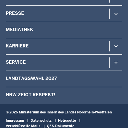
Gefahrenabwehr
Verfassungsschutz
Minister
PRESSE
Beteiligung
Staatssekretärin
Verwaltung
Aufgaben & Organisation
Pressemitteilungen
MEDIATHEK
Vermessung
Behörden & Einrichtungen
Pressefotos
Wahlen
Pressekontakt
KARRIERE
Stellenangebote
SERVICE
Das IM als Arbeitgeber
Karriere als Volljurist/Volljuristin
Kontakt
LANDTAGSWAHL 2027
Ausbildung
Schreiben an den Minister
Fortbildung
Anfahrt
NRW ZEIGT RESPEKT!
Landesqualifizierung für arbeitslose Menschen mit Behinderung
Newsletter
Landespersonalausschuss
Broschüren
Verwaltungsinformatik
Schulbesuche
© 2026 Ministerium des Innern des Landes Nordrhein-Westfalen
Fußzeile
Impressum
Datenschutz
Netiquette
Verschlüsselte Mails
QES-Dokumente