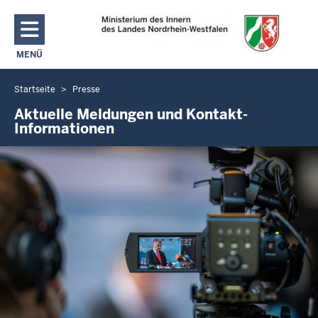
Direkt zum Inhalt
MENÜ
NAVIGATION AKTIVIEREN/DEAKTIVIEREN: MAIN MENU
Startseite
Presse
Sie
befinden
Aktuelle Meldungen und Kontakt-
Informationen
sich
hier