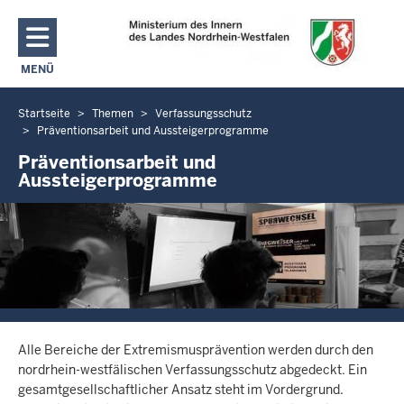
Direkt zum Inhalt
MENÜ
NAVIGATION AKTIVIEREN/DEAKTIVIEREN: MAIN MENU
Startseite
Themen
Verfassungsschutz
Sie
Präventionsarbeit und Aussteigerprogramme
befinden
Präventionsarbeit und
sich
Aussteigerprogramme
hier
Alle Bereiche der Extremismusprävention werden durch den
nordrhein-westfälischen Verfassungsschutz abgedeckt. Ein
gesamtgesellschaftlicher Ansatz steht im Vordergrund.