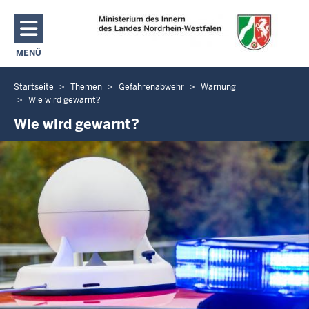
Direkt zum Inhalt
MENÜ
NAVIGATION AKTIVIEREN/DEAKTIVIEREN: MAIN MENU
Startseite
Themen
Gefahrenabwehr
Warnung
Sie
Wie wird gewarnt?
befinden
Wie wird gewarnt?
sich
hier