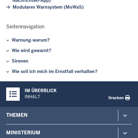
Nachrichten-App)
Modulares Warnsystem (MoWaS)
Seitennavigation
Warnung-warum?
Wie wird gewarnt?
Sirenen
Wie soll ich mich im Ernstfall verhalten?
Überblick:
IM ÜBERBLICK
Inhalte
INHALT
Drucken
Footer-
THEMEN
menu
Polizei
MINISTERIUM
Gefahrenabwehr