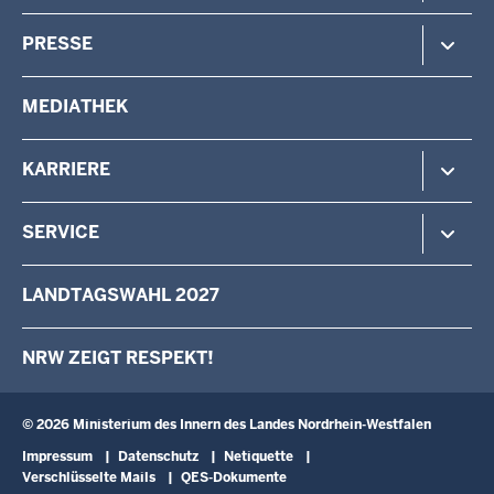
Verfassungsschutz
Minister
PRESSE
Beteiligung
Staatssekretärin
Verwaltung
Aufgaben & Organisation
Pressemitteilungen
MEDIATHEK
Vermessung
Behörden & Einrichtungen
Pressefotos
Wahlen
Pressekontakt
KARRIERE
Stellenangebote
SERVICE
Das IM als Arbeitgeber
Karriere als Volljurist/Volljuristin
Kontakt
LANDTAGSWAHL 2027
Ausbildung
Schreiben an den Minister
Fortbildung
Anfahrt
NRW ZEIGT RESPEKT!
Landesqualifizierung für arbeitslose Menschen mit Behinderung
Newsletter
Landespersonalausschuss
Broschüren
Verwaltungsinformatik
Schulbesuche
© 2026 Ministerium des Innern des Landes Nordrhein-Westfalen
Fußzeile
Impressum
Datenschutz
Netiquette
Verschlüsselte Mails
QES-Dokumente