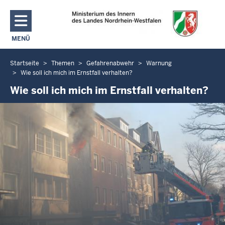
Direkt zum Inhalt
MENÜ
NAVIGATION AKTIVIEREN/DEAKTIVIEREN: MAIN MENU
Startseite
Themen
Gefahrenabwehr
Warnung
Sie
Wie soll ich mich im Ernstfall verhalten?
befinden
Wie soll ich mich im Ernstfall verhalten?
sich
hier