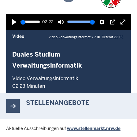
Wiedergabe
02:22
Wiedergabe
Ton
Einstellungen
Picture-
Vollb
Video
stummschalten
in-
aktivi
Video Verwaltungsinformatik /
©
Referat 22 PE
picture
Duales Studium
Verwaltungsinformatik
Video Verwaltungsinformatik
02:23 Minuten
STELLENANGEBOTE
Aktuelle Ausschreibungen auf
www.stellenmarkt.nrw.de