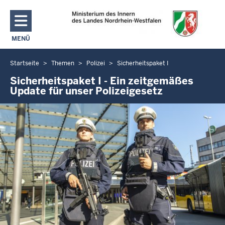
Direkt zum Inhalt
MENÜ
NAVIGATION AKTIVIEREN/DEAKTIVIEREN: MAIN MENU
Startseite
Themen
Polizei
Sicherheitspaket I
Sie
befinden
Sicherheitspaket I - Ein zeitgemäßes
Update für unser Polizeigesetz
sich
hier