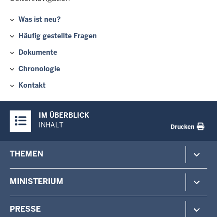
Was ist neu?
Häufig gestellte Fragen
Dokumente
Chronologie
Kontakt
Überblick:
IM ÜBERBLICK
Inhalte
INHALT
Drucken
Footer-
THEMEN
menu
Polizei
MINISTERIUM
Gefahrenabwehr
Verfassungsschutz
Minister
PRESSE
Beteiligung
Staatssekretärin