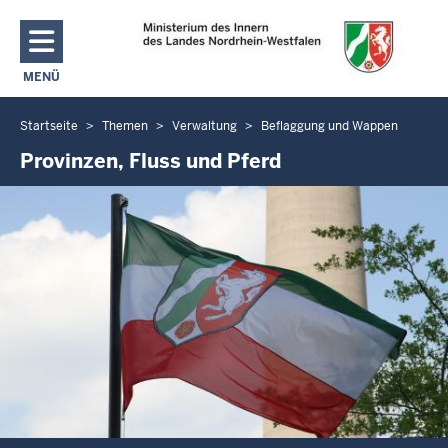
Direkt zum Inhalt
MENÜ
NAVIGATION AKTIVIEREN/DEAKTIVIEREN: MAIN MENU
Startseite
Themen
Verwaltung
Beflaggung und Wappen
Sie
befinden
Provinzen, Fluss und Pferd
sich
hier