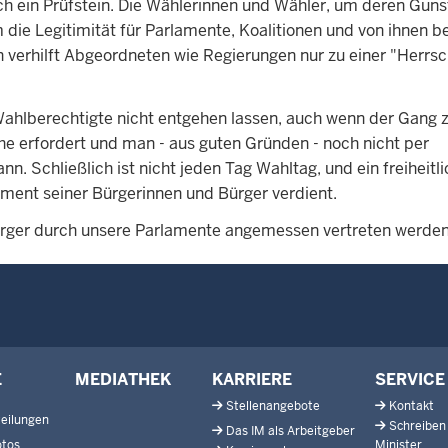
uch ein Prüfstein. Die Wählerinnen und Wähler, um deren Guns
die Legitimität für Parlamente, Koalitionen und von ihnen 
verhilft Abgeordneten wie Regierungen nur zu einer "Herrsc
Wahlberechtigte nicht entgehen lassen, auch wenn der Gang
e erfordert und man - aus guten Gründen - noch nicht per
 Schließlich ist nicht jeden Tag Wahltag, und ein freiheitli
ment seiner Bürgerinnen und Bürger verdient.
Bürger durch unsere Parlamente angemessen vertreten werden
E
MEDIATHEK
KARRIERE
SERVICE
Stellenangebote
Kontakt
eilungen
Schreiben
Das IM als Arbeitgeber
otos
Minister