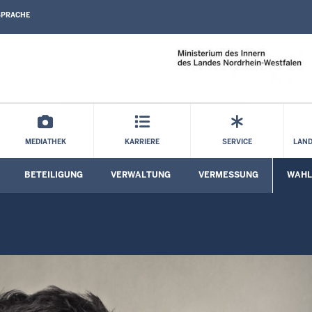
SPRACHE
Direkt zum Inhalt
MEDIATHEK
KARRIERE
SERVICE
LAND
BETEILIGUNG
VERWALTUNG
VERMESSUNG
WAHL
Untermenü öffnen
Untermenü öffnen
Untermenü öffnen
Unterm