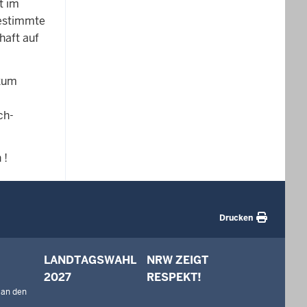
t im
bestimmte
haft auf
 zum
ch-
 !
Drucken
LANDTAGSWAHL
NRW ZEIGT
2027
RESPEKT!
 an den