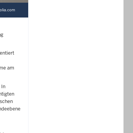
tolia.com
ng
entiert
ahme am
 In
htigten
ischen
indeebene