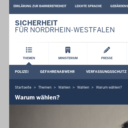
BARRIEREARME
ERKLÄRUNG ZUR BARRIEREFREIHEIT
LEICHTE SPRACHE
GEBÄRDEN
SPRACHEN
SICHERHEIT
FÜR NORDRHEIN-WESTFALEN
Hauptmenü
THEMEN
MINISTERIUM
PRESSE
Sekundärmenü
POLIZEI
GEFAHRENABWEHR
VERFASSUNGSSCHUTZ
Untermenü öffnen
Untermenü öffnen
Startseite
Themen
Wahlen
Wahlen
Warum wählen?
Sie
befinden
Warum wählen?
sich
hier