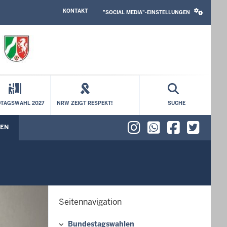
HEADER
SOCIAL
KONTAKT
TOP
MEDIA
"SOCIAL MEDIA"-EINSTELLUNGEN
MENU
SETTINGS
BLOCK
TAGSWAHL 2027
NRW ZEIGT RESPEKT!
SUCHE
Instagram
WhatsAp
Faceb
X (f
EN
enü öffnen
Untermenü öffnen
Seitennavigation
Bundestagswahlen