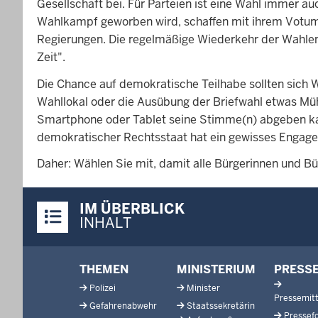
Gesellschaft bei. Für Parteien ist eine Wahl immer a
Wahlkampf geworben wird, schaffen mit ihrem Votum 
Regierungen. Die regelmäßige Wiederkehr der Wahlen 
Zeit".
Die Chance auf demokratische Teilhabe sollten sich 
Wahllokal oder die Ausübung der Briefwahl etwas Müh
Smartphone oder Tablet seine Stimme(n) abgeben kann.
demokratischer Rechtsstaat hat ein gewisses Engage
Daher: Wählen Sie mit, damit alle Bürgerinnen und 
Überblick:
IM ÜBERBLICK
Inhalte
INHALT
Footer-
THEMEN
MINISTERIUM
PRESS
menu
Polizei
Minister
Pressemitt
Gefahrenabwehr
Staatssekretärin
Pressef