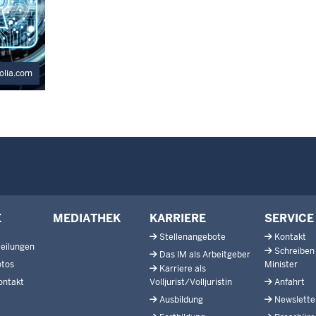
olia.com
E
MEDIATHEK
KARRIERE
SERVICE
Stellenangebote
Kontakt
eilungen
Schreiben
Das IM als Arbeitgeber
otos
Minister
Karriere als
ontakt
Volljurist/Volljuristin
Anfahrt
Ausbildung
Newslette