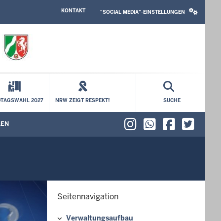
HEADER
SOCIAL
KONTAKT
TOP
MEDIA
"SOCIAL MEDIA"-EINSTELLUNGEN
MENU
SETTINGS
BLOCK
TAGSWAHL 2027
NRW ZEIGT RESPEKT!
SUCHE
Instagram
WhatsAp
Faceb
X (f
LEN
enü öffnen
Untermenü öffnen
Seitennavigation
Verwaltungsaufbau