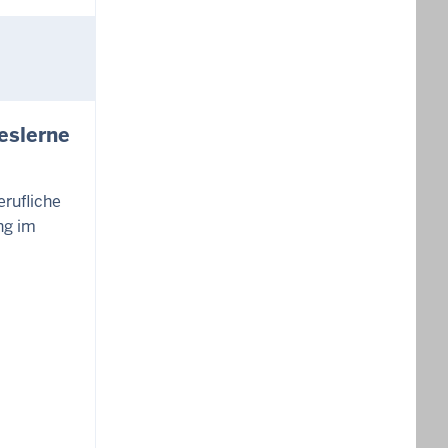
eslerne
erufliche
ng im