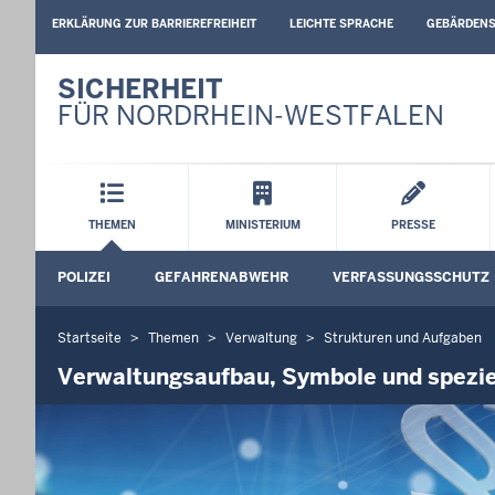
BARRIEREARME
ERKLÄRUNG ZUR BARRIEREFREIHEIT
LEICHTE SPRACHE
GEBÄRDEN
SPRACHEN
SICHERHEIT
FÜR NORDRHEIN-WESTFALEN
Hauptmenü
THEMEN
MINISTERIUM
PRESSE
Sekundärmenü
POLIZEI
GEFAHRENABWEHR
VERFASSUNGSSCHUTZ
Untermenü öffnen
Untermenü öffnen
Startseite
Themen
Verwaltung
Strukturen und Aufgaben
Sie
befinden
Verwaltungsaufbau, Symbole und spezie
sich
hier