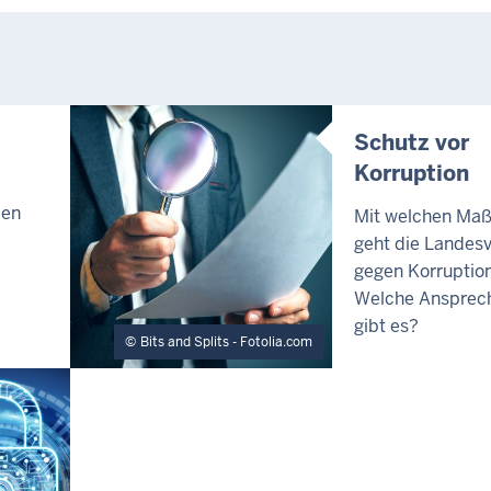
Schutz vor
Korruption
den
Mit welchen Ma
geht die Landes
gegen Korruptio
Welche Ansprech
gibt es?
Bits and Splits - Fotolia.com