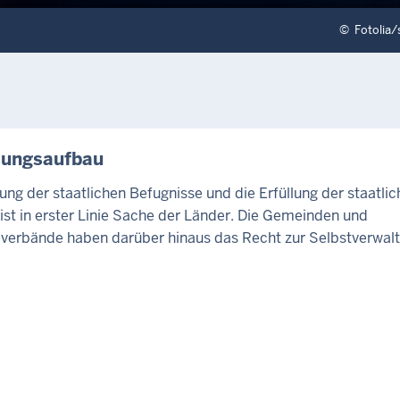
©
Fotolia/
TE
tungsaufbau
ng der staatlichen Befugnisse und die Erfüllung der staatli
st in erster Linie Sache der Länder. Die Gemeinden und
erbände haben darüber hinaus das Recht zur Selbstverwalt