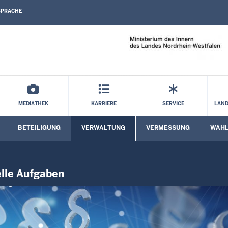
SPRACHE
Direkt zum Inhalt
MEDIATHEK
KARRIERE
SERVICE
LAND
BETEILIGUNG
VERWALTUNG
VERMESSUNG
WAH
Untermenü öffnen
Untermenü öffnen
Untermenü öffnen
Unterm
lle Aufgaben