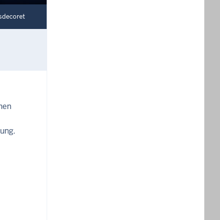
sdecoret
chen
ung.