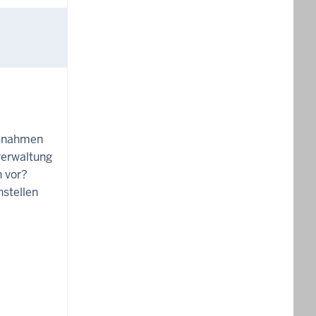
ßnahmen
verwaltung
n vor?
stellen