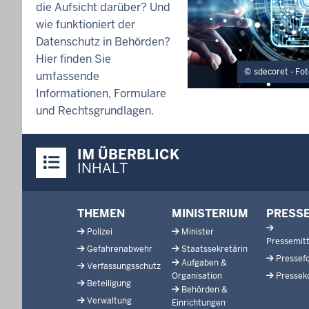
die Aufsicht darüber? Und
wie funktioniert der
Datenschutz in Behörden?
Hier finden Sie
sdecoret - Fot
umfassende
Informationen, Formulare
und Rechtsgrundlagen.
Überblick:
IM ÜBERBLICK
Inhalte
INHALT
Footer-
THEMEN
MINISTERIUM
PRESS
menu
Polizei
Minister
Pressemitt
Gefahrenabwehr
Staatssekretärin
Pressef
Aufgaben &
Verfassungsschutz
Organisation
Pressek
Beteiligung
Behörden &
Verwaltung
Einrichtungen