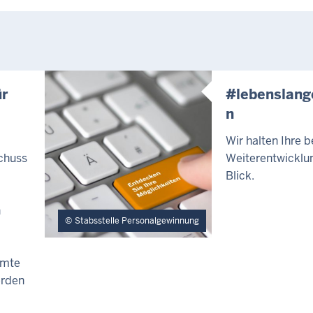
r
#lebenslang
n
Wir halten Ihre b
chuss
Weiterentwicklu
Blick.
n
Stabsstelle Personalgewinnung
amte
erden