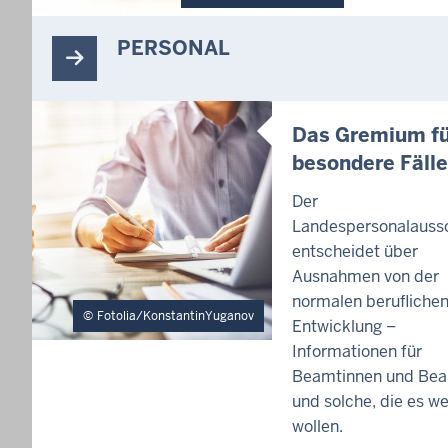
PERSONAL
Das Gremium fü
besondere Fälle
Der
Landespersonalauss
entscheidet über
Ausnahmen von der
normalen berufliche
Fotolia/KonstantinYuganov
Entwicklung –
Informationen für
Beamtinnen und Be
und solche, die es w
wollen.