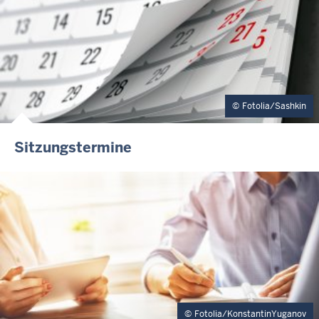
Fotolia/Sashkin
Sitzungstermine
Fotolia/KonstantinYuganov