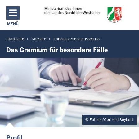
Direkt zum Inhalt
MENÜ
NAVIGATION AKTIVIEREN/DEAKTIVIEREN: MAIN MENU
Startseite
Karriere
Landespersonalausschuss
Sie
befinden
Das Gremium für besondere Fälle
sich
hier
Fotolia/Gerhard Seybert
Profil