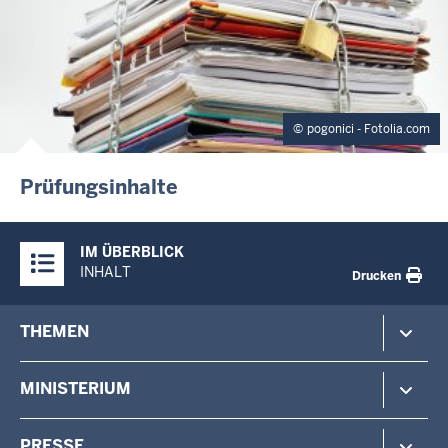
pogonici - Fotolia.com
Prüfungsinhalte
Überblick:
IM ÜBERBLICK
Inhalte
INHALT
Drucken
Footer-
THEMEN
menu
Polizei
MINISTERIUM
Gefahrenabwehr
Verfassungsschutz
Minister
PRESSE