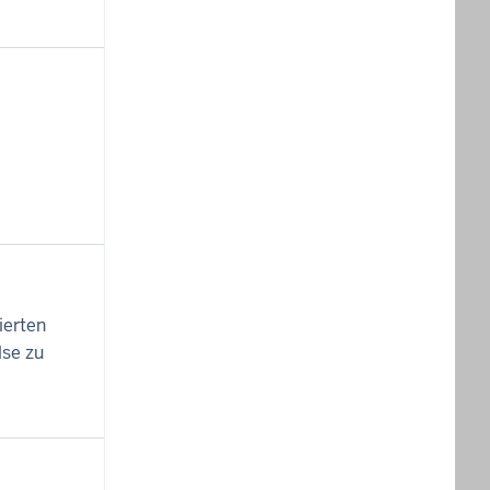
ierten
lse zu