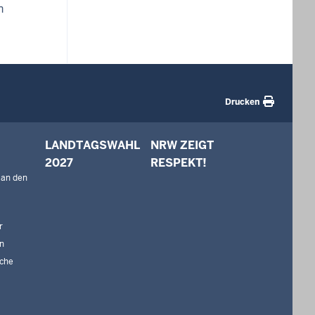
n
Drucken
LANDTAGSWAHL
NRW ZEIGT
2027
RESPEKT!
 an den
r
n
che