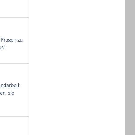
 Fragen zu
s“.
endarbeit
n, sie