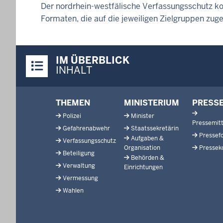
Der nordrhein-westfälische Verfassungsschutz ko
Formaten, die auf die jeweiligen Zielgruppen zuge
Überblick:
IM ÜBERBLICK
Inhalte
INHALT
Footer-
THEMEN
MINISTERIUM
PRESS
menu
Polizei
Minister
Pressemitt
Gefahrenabwehr
Staatssekretärin
Pressef
Aufgaben &
Verfassungsschutz
Organisation
Pressek
Beteiligung
Behörden &
Verwaltung
Einrichtungen
Vermessung
Wahlen