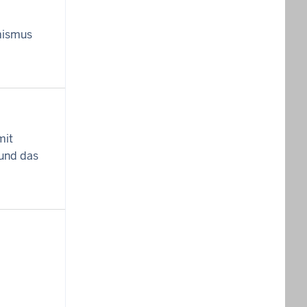
emismus
mit
 und das