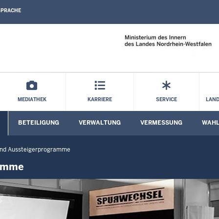
SPRACHE
Direkt zum Inhalt
MEDIATHEK
KARRIERE
SERVICE
LAND
BETEILIGUNG
VERWALTUNG
VERMESSUNG
WAH
Untermenü öffnen
Untermenü öffnen
Untermenü öffnen
Unterm
und Aussteigerprogramme
ramme