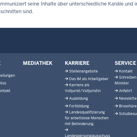
mmuniziert seine Inhalte über unterschiedliche Kanäle und i
schnitten sind.
E
MEDIATHEK
KARRIERE
SERVICE
Stellenangebote
Kontakt
eilungen
Schreiben
Das IM als Arbeitgeber
otos
Minister
Karriere als
ontakt
Volljurist/Volljuristin
Anfahrt
Ausbildung
Newslette
Fortbildung
Broschüre
Landesqualifizierung
Schulbesu
für arbeitslose Menschen
mit Behinderung
Landespersonalausschuss