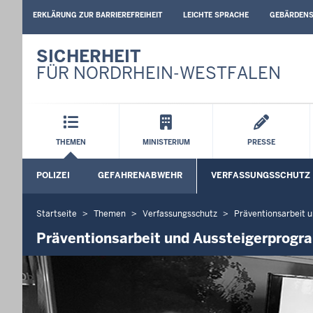
BARRIEREARME
ERKLÄRUNG ZUR BARRIEREFREIHEIT
LEICHTE SPRACHE
GEBÄRDEN
SPRACHEN
SICHERHEIT
FÜR NORDRHEIN-WESTFALEN
Hauptmenü
THEMEN
MINISTERIUM
PRESSE
Sekundärmenü
POLIZEI
GEFAHRENABWEHR
VERFASSUNGSSCHUTZ
Untermenü öffnen
Untermenü öffnen
Startseite
Themen
Verfassungsschutz
Präventionsarbeit 
Sie
befinden
Präventionsarbeit und Aussteigerprog
sich
hier