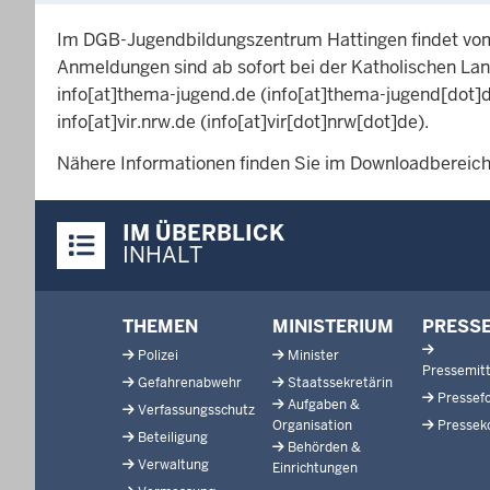
Im DGB-Jugendbildungszentrum Hattingen findet vom 1
Anmeldungen sind ab sofort bei der Katholischen L
info
[at]
thema-jugend.de
(info[at]thema-jugend[dot]
info
[at]
vir.nrw.de
(info[at]vir[dot]nrw[dot]de)
.
Nähere Informationen finden Sie im Downloadbereich
Überblick:
IM ÜBERBLICK
Inhalte
INHALT
Footer-
THEMEN
MINISTERIUM
PRESS
menu
Polizei
Minister
Pressemitt
Gefahrenabwehr
Staatssekretärin
Pressef
Aufgaben &
Verfassungsschutz
Organisation
Pressek
Beteiligung
Behörden &
Verwaltung
Einrichtungen