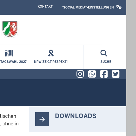
HEADER
SOCIAL
KONTAKT
TOP
MEDIA
"SOCIAL MEDIA"-EINSTELLUNGEN
MENU
SETTINGS
BLOCK
TAGSWAHL 2027
NRW ZEIGT RESPEKT!
SUCHE
Instagram
WhatsAp
Faceb
X (f
DOWNLOADS
stischen
 ohne in