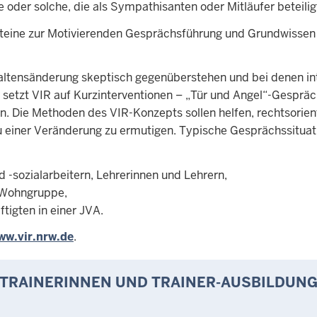
der solche, die als Sympathisanten oder Mitläufer beteiligt
teine zur Motivierenden Gesprächsführung und Grundwisse
rhaltensänderung skeptisch gegenüberstehen und bei denen in
 setzt VIR auf Kurzinterventionen – „Tür und Angel“-Gesprä
 Die Methoden des VIR-Konzepts sollen helfen, rechtsorien
 einer Veränderung zu ermutigen. Typische Gesprächssituat
 -sozialarbeitern, Lehrerinnen und Lehrern,
 Wohngruppe,
igten in einer JVA.
ww.vir.nrw.de
.
R-TRAINERINNEN UND TRAINER-AUSBILDUN