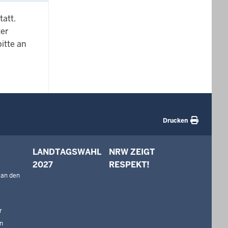
tatt.
ter
itte an
Drucken
LANDTAGSWAHL
NRW ZEIGT
2027
RESPEKT!
 an den
r
n