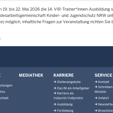
9. bis 22. Mai 2026 die 14. VIR-Trainer*innen-Ausbildung s
andesarbeitsgemeinschaft Kinder- und Jugendschutz NRW un
de)
möglich, inhaltliche Fragen zur Veranstaltung richten Sie b
.
E
MEDIATHEK
KARRIERE
SERVICE
Stellenangebote
Kontakt
eilungen
Schreiben
Das IM als Arbeitgeber
otos
Minister
Karriere als
ontakt
Volljurist/Volljuristin
Anfahrt
Ausbildung
Newslette
Fortbildung
Broschüre