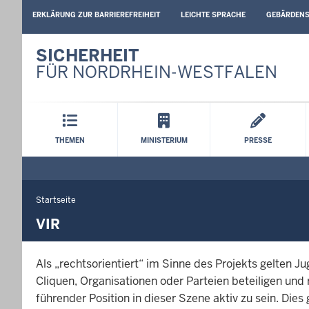
BARRIEREARME
ERKLÄRUNG ZUR BARRIEREFREIHEIT
LEICHTE SPRACHE
GEBÄRDEN
SPRACHEN
SICHERHEIT
FÜR NORDRHEIN-WESTFALEN
Hauptmenü
THEMEN
MINISTERIUM
PRESSE
Startseite
Sie
befinden
VIR
sich
hier
Als „rechtsorientiert“ im Sinne des Projekts gelten 
Cliquen, Organisationen oder Parteien beteiligen un
führender Position in dieser Szene aktiv zu sein. Dies