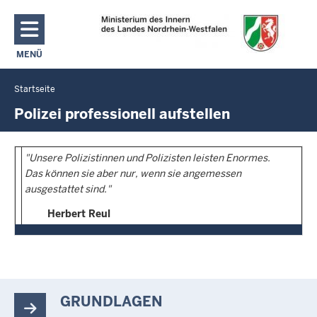
Direkt zum Inhalt
MENÜ
NAVIGATION AKTIVIEREN/DEAKTIVIEREN: MAIN MENU
Startseite
Sie
befinden
Polizei professionell aufstellen
sich
hier
"Unsere Polizistinnen und Polizisten leisten Enormes.
Das können sie aber nur, wenn sie angemessen
ausgestattet sind."
Herbert Reul
GRUNDLAGEN